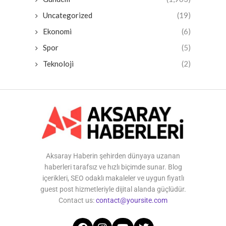
Uncategorized
(19)
Ekonomi
(6)
Spor
(5)
Teknoloji
(2)
Aksaray Haberin şehirden dünyaya uzanan
haberleri tarafsız ve hızlı biçimde sunar. Blog
içerikleri, SEO odaklı makaleler ve uygun fiyatlı
guest post hizmetleriyle dijital alanda güçlüdür.
Contact us:
contact@yoursite.com