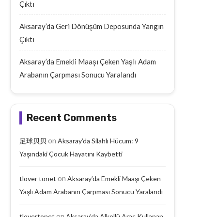
Çıktı
Aksaray’da Geri Dönüşüm Deposunda Yangın
Çıktı
Aksaray’da Emekli Maaşı Çeken Yaşlı Adam
Arabanın Çarpması Sonucu Yaralandı
Recent Comments
on
足球贝贝
Aksaray’da Silahlı Hücum: 9
Yaşındaki Çocuk Hayatını Kaybetti
on
Aksaray’da Geri Dönüşüm
tlover tonet
Aksaray’da Emekli Maaşı Çeken
Aksaray’da Emekli Maaşı
Deposunda Yangın Çıktı
Yaşlı Adam Arabanın Çarp
Yaşlı Adam Arabanın Çarpması Sonucu Yaralandı
September 18, 2025
September 17, 2025
on
tlovertonet
Aksaray’da Alkollü Araç Kullanan