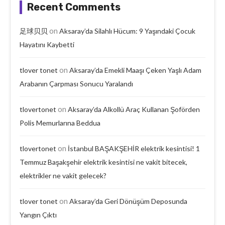
Recent Comments
on
足球贝贝
Aksaray’da Silahlı Hücum: 9 Yaşındaki Çocuk
Hayatını Kaybetti
on
tlover tonet
Aksaray’da Emekli Maaşı Çeken Yaşlı Adam
Arabanın Çarpması Sonucu Yaralandı
on
tlovertonet
Aksaray’da Alkollü Araç Kullanan Şoförden
Polis Memurlarına Beddua
on
tlovertonet
İstanbul BAŞAKŞEHİR elektrik kesintisi! 1
Temmuz Başakşehir elektrik kesintisi ne vakit bitecek,
elektrikler ne vakit gelecek?
on
tlover tonet
Aksaray’da Geri Dönüşüm Deposunda
Yangın Çıktı