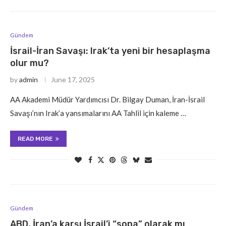
Gündem
İsrail-İran Savaşı: Irak’ta yeni bir hesaplaşma
olur mu?
by
admin
June 17, 2025
AA Akademi Müdür Yardımcısı Dr. Bilgay Duman, İran-İsrail
Savaşı’nın Irak’a yansımalarını AA Tahlil için kaleme …
READ MORE
Gündem
ABD, İran’a karşı İsrail’i “sopa” olarak mı