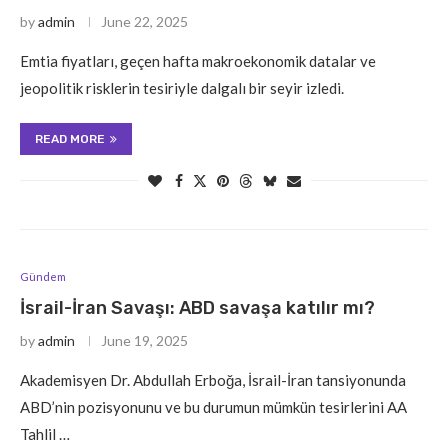
by
admin
June 22, 2025
Emtia fiyatları, geçen hafta makroekonomik datalar ve
jeopolitik risklerin tesiriyle dalgalı bir seyir izledi.
READ MORE
Gündem
İsrail-İran Savaşı: ABD savaşa katılır mı?
by
admin
June 19, 2025
Akademisyen Dr. Abdullah Erboğa, İsrail-İran tansiyonunda
ABD’nin pozisyonunu ve bu durumun mümkün tesirlerini AA
Tahlil …