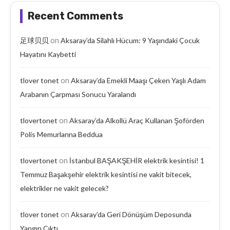
Recent Comments
on
足球贝贝
Aksaray’da Silahlı Hücum: 9 Yaşındaki Çocuk
Hayatını Kaybetti
on
tlover tonet
Aksaray’da Emekli Maaşı Çeken Yaşlı Adam
Arabanın Çarpması Sonucu Yaralandı
on
tlovertonet
Aksaray’da Alkollü Araç Kullanan Şoförden
Polis Memurlarına Beddua
on
tlovertonet
İstanbul BAŞAKŞEHİR elektrik kesintisi! 1
Temmuz Başakşehir elektrik kesintisi ne vakit bitecek,
elektrikler ne vakit gelecek?
on
tlover tonet
Aksaray’da Geri Dönüşüm Deposunda
Yangın Çıktı