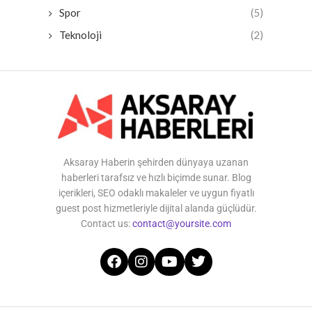
Spor
(5)
Teknoloji
(2)
Aksaray Haberin şehirden dünyaya uzanan
haberleri tarafsız ve hızlı biçimde sunar. Blog
içerikleri, SEO odaklı makaleler ve uygun fiyatlı
guest post hizmetleriyle dijital alanda güçlüdür.
Contact us:
contact@yoursite.com