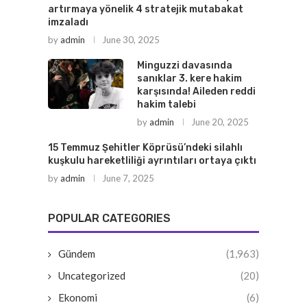
artırmaya yönelik 4 stratejik mutabakat
imzaladı
by
admin
June 30, 2025
Minguzzi davasında
sanıklar 3. kere hakim
karşısında! Aileden reddi
hakim talebi
by
admin
June 20, 2025
15 Temmuz Şehitler Köprüsü’ndeki silahlı
kuşkulu hareketliliği ayrıntıları ortaya çıktı
by
admin
June 7, 2025
POPULAR CATEGORIES
Gündem
(1,963)
Uncategorized
(20)
Ekonomi
(6)