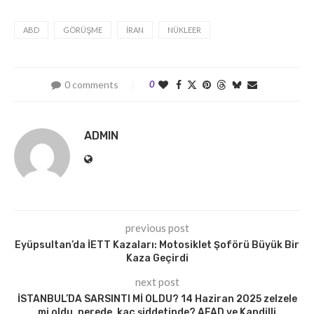
ABD
GÖRÜŞME
İRAN
NÜKLEER
0 comments
0
ADMIN
previous post
Eyüpsultan’da İETT Kazaları: Motosiklet Şoförü Büyük Bir
Kaza Geçirdi
next post
İSTANBUL’DA SARSINTI Mİ OLDU? 14 Haziran 2025 zelzele
mi oldu, nerede, kaç şiddetinde? AFAD ve Kandilli