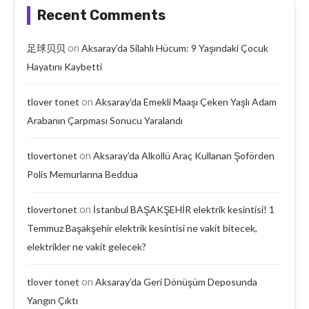
Recent Comments
on
足球贝贝
Aksaray’da Silahlı Hücum: 9 Yaşındaki Çocuk
Hayatını Kaybetti
on
tlover tonet
Aksaray’da Emekli Maaşı Çeken Yaşlı Adam
Arabanın Çarpması Sonucu Yaralandı
on
tlovertonet
Aksaray’da Alkollü Araç Kullanan Şoförden
Polis Memurlarına Beddua
on
tlovertonet
İstanbul BAŞAKŞEHİR elektrik kesintisi! 1
Temmuz Başakşehir elektrik kesintisi ne vakit bitecek,
elektrikler ne vakit gelecek?
on
tlover tonet
Aksaray’da Geri Dönüşüm Deposunda
Yangın Çıktı