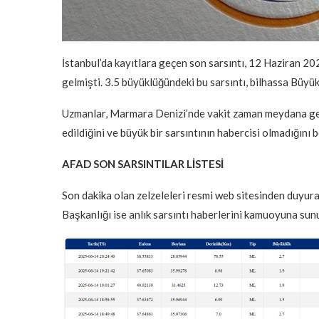
İstanbul’da kayıtlara geçen son sarsıntı, 12 Haziran 
gelmişti. 3.5 büyüklüğündeki bu sarsıntı, bilhassa Büyü
Uzmanlar, Marmara Denizi’nde vakit zaman meydana gelen
edildiğini ve büyük bir sarsıntının habercisi olmadığını b
AFAD SON SARSINTILAR LİSTESİ
Son dakika olan zelzeleleri resmi web sitesinden duyura
Başkanlığı ise anlık sarsıntı haberlerini kamuoyuna sun