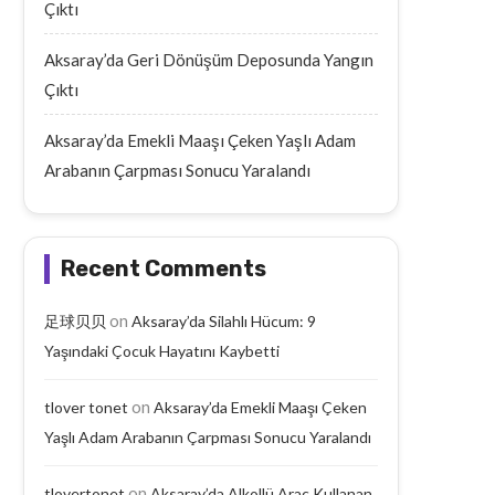
Çıktı
Aksaray’da Geri Dönüşüm Deposunda Yangın
Çıktı
Aksaray’da Emekli Maaşı Çeken Yaşlı Adam
Arabanın Çarpması Sonucu Yaralandı
Recent Comments
on
足球贝贝
Aksaray’da Silahlı Hücum: 9
Yaşındaki Çocuk Hayatını Kaybetti
on
tlover tonet
Aksaray’da Emekli Maaşı Çeken
Yaşlı Adam Arabanın Çarpması Sonucu Yaralandı
on
tlovertonet
Aksaray’da Alkollü Araç Kullanan