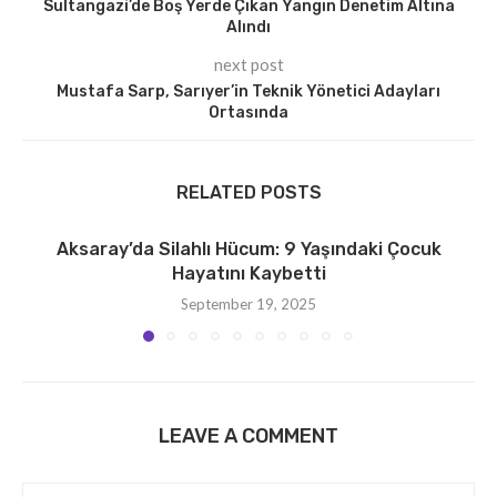
Sultangazi’de Boş Yerde Çıkan Yangın Denetim Altına
Alındı
next post
Mustafa Sarp, Sarıyer’in Teknik Yönetici Adayları
Ortasında
RELATED POSTS
Aksaray’da Silahlı Hücum: 9 Yaşındaki Çocuk
Hayatını Kaybetti
September 19, 2025
LEAVE A COMMENT