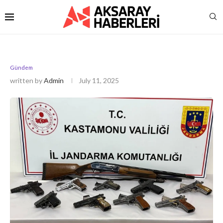
Gündem
written by
Admin
July 11, 2025