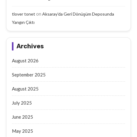
on
tlover tonet
Aksaray’da Geri Dönüşüm Deposunda
Yangın Çıktı
Archives
August 2026
September 2025
August 2025
July 2025
June 2025
May 2025