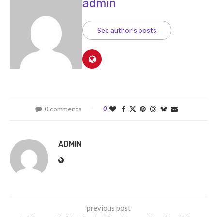
admin
See author's posts
0 comments
0
ADMIN
previous post