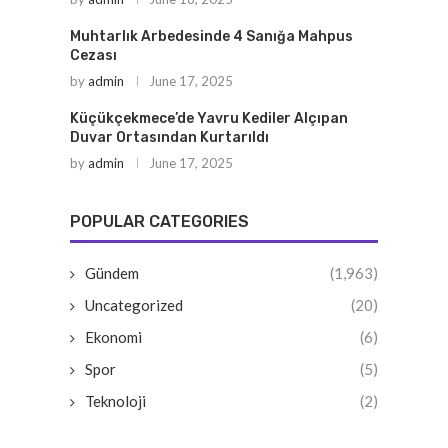
Muhtarlık Arbedesinde 4 Sanığa Mahpus
Cezası
by
admin
June 17, 2025
Küçükçekmece’de Yavru Kediler Alçıpan
Duvar Ortasından Kurtarıldı
by
admin
June 17, 2025
POPULAR CATEGORIES
Gündem
(1,963)
Uncategorized
(20)
Ekonomi
(6)
Spor
(5)
Teknoloji
(2)