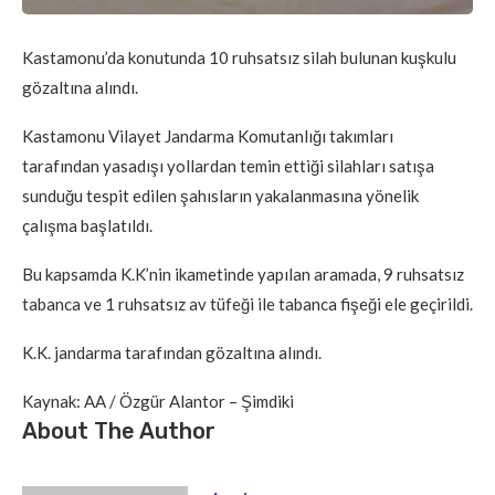
Kastamonu’da konutunda 10 ruhsatsız silah bulunan kuşkulu
gözaltına alındı.
Kastamonu Vilayet Jandarma Komutanlığı takımları
tarafından yasadışı yollardan temin ettiği silahları satışa
sunduğu tespit edilen şahısların yakalanmasına yönelik
çalışma başlatıldı.
Bu kapsamda K.K’nin ikametinde yapılan aramada, 9 ruhsatsız
tabanca ve 1 ruhsatsız av tüfeği ile tabanca fişeği ele geçirildi.
K.K. jandarma tarafından gözaltına alındı.
Kaynak: AA / Özgür Alantor – Şimdiki
About The Author