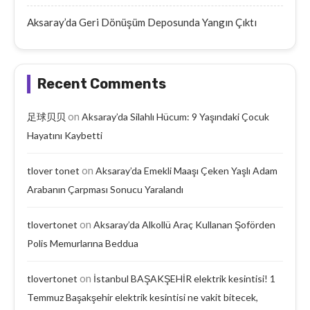
Aksaray’da Geri Dönüşüm Deposunda Yangın Çıktı
Recent Comments
on
足球贝贝
Aksaray’da Silahlı Hücum: 9 Yaşındaki Çocuk
Hayatını Kaybetti
on
tlover tonet
Aksaray’da Emekli Maaşı Çeken Yaşlı Adam
Arabanın Çarpması Sonucu Yaralandı
on
tlovertonet
Aksaray’da Alkollü Araç Kullanan Şoförden
Polis Memurlarına Beddua
on
tlovertonet
İstanbul BAŞAKŞEHİR elektrik kesintisi! 1
Temmuz Başakşehir elektrik kesintisi ne vakit bitecek,