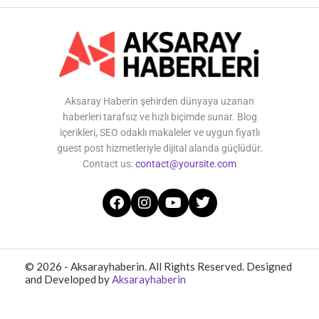
Aksaray Haberin şehirden dünyaya uzanan
haberleri tarafsız ve hızlı biçimde sunar. Blog
içerikleri, SEO odaklı makaleler ve uygun fiyatlı
guest post hizmetleriyle dijital alanda güçlüdür.
Contact us:
contact@yoursite.com
© 2026 - Aksarayhaberin. All Rights Reserved. Designed
and Developed by
Aksarayhaberin
Home
About Us
Contact Us
Privacy Policy