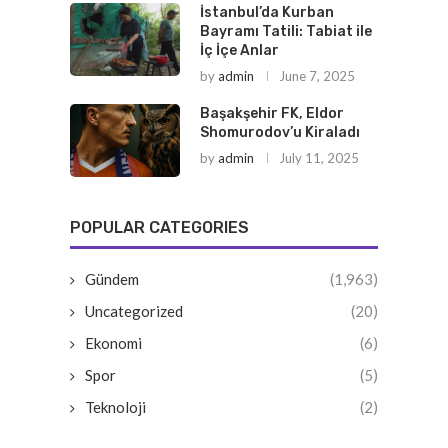
İstanbul’da Kurban
Bayramı Tatili: Tabiat ile
İç İçe Anlar
by
admin
June 7, 2025
Başakşehir FK, Eldor
Shomurodov’u Kiraladı
by
admin
July 11, 2025
POPULAR CATEGORIES
Gündem
(1,963)
Uncategorized
(20)
Ekonomi
(6)
Spor
(5)
Teknoloji
(2)