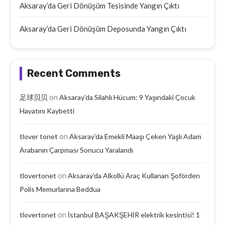
Aksaray’da Geri Dönüşüm Tesisinde Yangın Çıktı
Aksaray’da Geri Dönüşüm Deposunda Yangın Çıktı
Recent Comments
on
足球贝贝
Aksaray’da Silahlı Hücum: 9 Yaşındaki Çocuk
Hayatını Kaybetti
on
tlover tonet
Aksaray’da Emekli Maaşı Çeken Yaşlı Adam
Arabanın Çarpması Sonucu Yaralandı
on
tlovertonet
Aksaray’da Alkollü Araç Kullanan Şoförden
Polis Memurlarına Beddua
on
tlovertonet
İstanbul BAŞAKŞEHİR elektrik kesintisi! 1