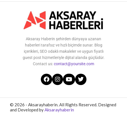
Aksaray Haberin şehirden dünyaya uzanan
haberleri tarafsız ve hızlı biçimde sunar. Blog
içerikleri, SEO odaklı makaleler ve uygun fiyatlı
guest post hizmetleriyle dijital alanda güçlüdür.
Contact us:
contact@yoursite.com
© 2026 - Aksarayhaberin. All Rights Reserved. Designed
and Developed by
Aksarayhaberin
Home
About Us
Contact Us
Privacy Policy