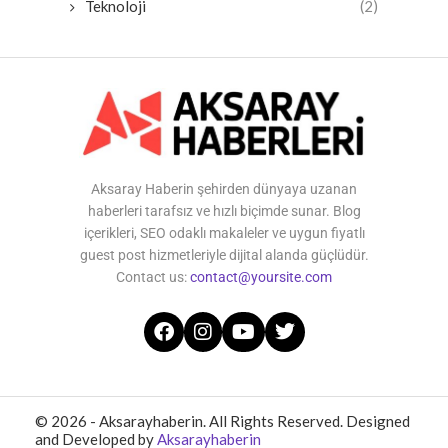
Teknoloji
(2)
Aksaray Haberin şehirden dünyaya uzanan
haberleri tarafsız ve hızlı biçimde sunar. Blog
içerikleri, SEO odaklı makaleler ve uygun fiyatlı
guest post hizmetleriyle dijital alanda güçlüdür.
Contact us:
contact@yoursite.com
© 2026 - Aksarayhaberin. All Rights Reserved. Designed
and Developed by
Aksarayhaberin