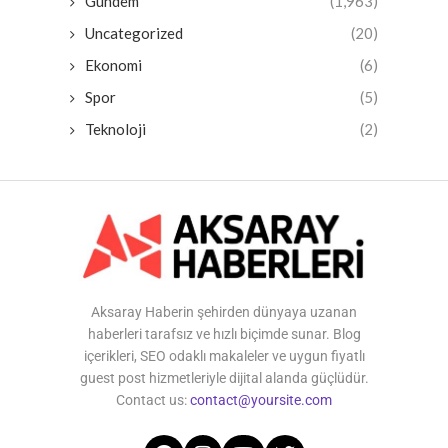
Gündem
(1,963)
Uncategorized
(20)
Ekonomi
(6)
Spor
(5)
Teknoloji
(2)
Aksaray Haberin şehirden dünyaya uzanan
haberleri tarafsız ve hızlı biçimde sunar. Blog
içerikleri, SEO odaklı makaleler ve uygun fiyatlı
guest post hizmetleriyle dijital alanda güçlüdür.
Contact us:
contact@yoursite.com