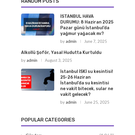
RANDOM POSTS
İSTANBUL HAVA
DURUMU: 8 Haziran 2025
Pazar günü İstanbul’da
yağmur yağacak mı?
by
admin
June 7, 2025
Alkollü Şoför, Yasal Hudutta Kurtuldu
by
admin
August 3, 2025
İstanbul İSKİ su kesintisi!
25-26 Haziran
İstanbul’da su kesintisi
ne vakit bitecek, sular ne
vakit gelecek?
by
admin
June 25, 2025
POPULAR CATEGORIES