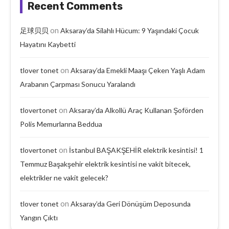
Recent Comments
on
足球贝贝
Aksaray’da Silahlı Hücum: 9 Yaşındaki Çocuk
Hayatını Kaybetti
on
tlover tonet
Aksaray’da Emekli Maaşı Çeken Yaşlı Adam
Arabanın Çarpması Sonucu Yaralandı
on
tlovertonet
Aksaray’da Alkollü Araç Kullanan Şoförden
Polis Memurlarına Beddua
on
tlovertonet
İstanbul BAŞAKŞEHİR elektrik kesintisi! 1
Temmuz Başakşehir elektrik kesintisi ne vakit bitecek,
elektrikler ne vakit gelecek?
on
tlover tonet
Aksaray’da Geri Dönüşüm Deposunda
Yangın Çıktı