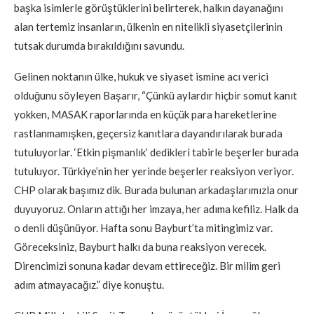
başka isimlerle görüştüklerini belirterek, halkın dayanağını
alan tertemiz insanların, ülkenin en nitelikli siyasetçilerinin
tutsak durumda bırakıldığını savundu.
Gelinen noktanın ülke, hukuk ve siyaset ismine acı verici
olduğunu söyleyen Başarır, “Çünkü aylardır hiçbir somut kanıt
yokken, MASAK raporlarında en küçük para hareketlerine
rastlanmamışken, geçersiz kanıtlara dayandırılarak burada
tutuluyorlar. ‘Etkin pişmanlık’ dedikleri tabirle beşerler burada
tutuluyor. Türkiye’nin her yerinde beşerler reaksiyon veriyor.
CHP olarak başımız dik. Burada bulunan arkadaşlarımızla onur
duyuyoruz. Onların attığı her imzaya, her adıma kefiliz. Halk da
o denli düşünüyor. Hafta sonu Bayburt’ta mitingimiz var.
Göreceksiniz, Bayburt halkı da buna reaksiyon verecek.
Direncimizi sonuna kadar devam ettireceğiz. Bir milim geri
adım atmayacağız.” diye konuştu.