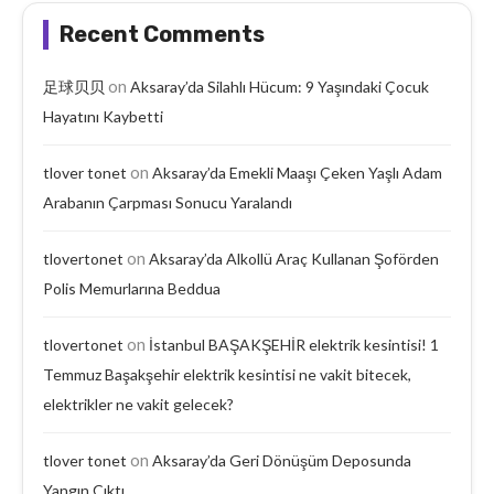
Recent Comments
on
足球贝贝
Aksaray’da Silahlı Hücum: 9 Yaşındaki Çocuk
Hayatını Kaybetti
on
tlover tonet
Aksaray’da Emekli Maaşı Çeken Yaşlı Adam
Arabanın Çarpması Sonucu Yaralandı
on
tlovertonet
Aksaray’da Alkollü Araç Kullanan Şoförden
Polis Memurlarına Beddua
on
tlovertonet
İstanbul BAŞAKŞEHİR elektrik kesintisi! 1
Temmuz Başakşehir elektrik kesintisi ne vakit bitecek,
elektrikler ne vakit gelecek?
on
tlover tonet
Aksaray’da Geri Dönüşüm Deposunda
Yangın Çıktı