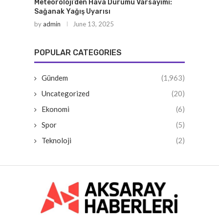
Meteoroloji’den Hava Durumu Varsayımı:
Sağanak Yağış Uyarısı
by
admin
June 13, 2025
POPULAR CATEGORIES
Gündem
(1,963)
Uncategorized
(20)
Ekonomi
(6)
Spor
(5)
Teknoloji
(2)