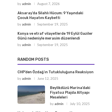
by
admin
August 7, 2026
Aksaray’da Silahlı Hücum: 9 Yaşındaki
Çocuk Hayatını Kaybetti
by
admin
September 19, 2025
Konya ve etraf vilayetlerde 19 Eylül Gaziler
Günü nedeniyle merasim düzenlendi
by
admin
September 19, 2025
RANDOM POSTS
CHP’den Özdağ’ın Tutukluluğuna Reaksiyon
by
admin
June 12, 2025
Beylikdüzü Marina’daki
Fiyatsız Plajda Altyapı
Meseleleri
by
admin
July 10, 2025