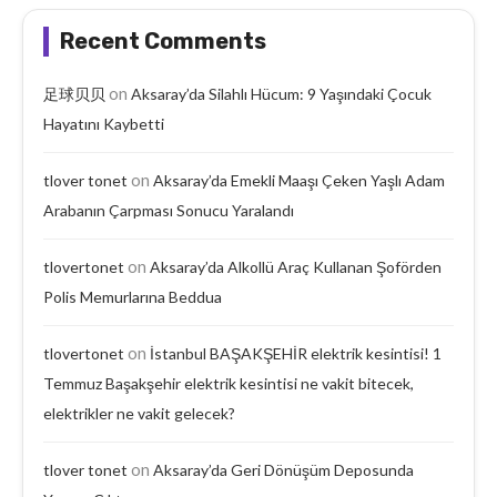
Recent Comments
on
足球贝贝
Aksaray’da Silahlı Hücum: 9 Yaşındaki Çocuk
Hayatını Kaybetti
on
tlover tonet
Aksaray’da Emekli Maaşı Çeken Yaşlı Adam
Arabanın Çarpması Sonucu Yaralandı
on
tlovertonet
Aksaray’da Alkollü Araç Kullanan Şoförden
Polis Memurlarına Beddua
on
tlovertonet
İstanbul BAŞAKŞEHİR elektrik kesintisi! 1
Temmuz Başakşehir elektrik kesintisi ne vakit bitecek,
elektrikler ne vakit gelecek?
on
tlover tonet
Aksaray’da Geri Dönüşüm Deposunda