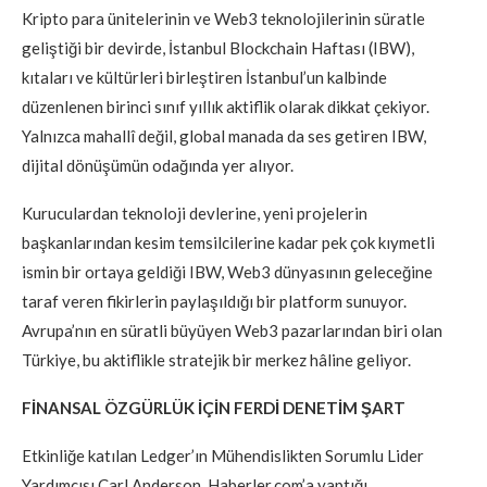
Kripto para ünitelerinin ve Web3 teknolojilerinin süratle
geliştiği bir devirde, İstanbul Blockchain Haftası (IBW),
kıtaları ve kültürleri birleştiren İstanbul’un kalbinde
düzenlenen birinci sınıf yıllık aktiflik olarak dikkat çekiyor.
Yalnızca mahallî değil, global manada da ses getiren IBW,
dijital dönüşümün odağında yer alıyor.
Kuruculardan teknoloji devlerine, yeni projelerin
başkanlarından kesim temsilcilerine kadar pek çok kıymetli
ismin bir ortaya geldiği IBW, Web3 dünyasının geleceğine
taraf veren fikirlerin paylaşıldığı bir platform sunuyor.
Avrupa’nın en süratli büyüyen Web3 pazarlarından biri olan
Türkiye, bu aktiflikle stratejik bir merkez hâline geliyor.
FİNANSAL ÖZGÜRLÜK İÇİN FERDİ DENETİM ŞART
Etkinliğe katılan Ledger’ın Mühendislikten Sorumlu Lider
Yardımcısı Carl Anderson, Haberler.com’a yaptığı