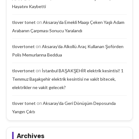
Hayatını Kaybetti
on
tlover tonet
Aksaray’da Emekli Maaşı Çeken Yaşlı Adam
Arabanın Çarpması Sonucu Yaralandı
on
tlovertonet
Aksaray’da Alkollü Araç Kullanan Şoförden
Polis Memurlarına Beddua
on
tlovertonet
İstanbul BAŞAKŞEHİR elektrik kesintisi! 1
Temmuz Başakşehir elektrik kesintisi ne vakit bitecek,
elektrikler ne vakit gelecek?
on
tlover tonet
Aksaray’da Geri Dönüşüm Deposunda
Yangın Çıktı
Archives