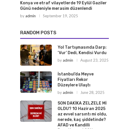
Konya ve etraf vilayetlerde 19 Eylül Gaziler
Günü nedeniyle merasim düzenlendi
by
admin
September 19, 2025
RANDOM POSTS
Yol Tartışmasında Darp:
‘Vur’ Dedi, Kendisi Vurdu
by
admin
August 23, 2025
İstanbul’da Meyve
Fiyatları Rekor
Düzeylere Ulaştı
by
admin
June 28, 2025
SON DAKİKA ZELZELE Mİ
OLDU? 10 Haziran 2025
az evvel sarsıntı mi oldu,
nerede, kaç şiddetinde?
AFAD ve Kandilli