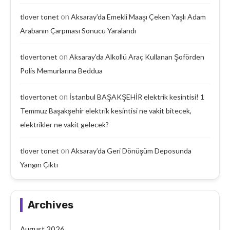
on
tlover tonet
Aksaray’da Emekli Maaşı Çeken Yaşlı Adam
Arabanın Çarpması Sonucu Yaralandı
on
tlovertonet
Aksaray’da Alkollü Araç Kullanan Şoförden
Polis Memurlarına Beddua
on
tlovertonet
İstanbul BAŞAKŞEHİR elektrik kesintisi! 1
Temmuz Başakşehir elektrik kesintisi ne vakit bitecek,
elektrikler ne vakit gelecek?
on
tlover tonet
Aksaray’da Geri Dönüşüm Deposunda
Yangın Çıktı
Archives
August 2026