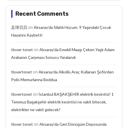
Recent Comments
on
足球贝贝
Aksaray’da Silahlı Hücum: 9 Yaşındaki Çocuk
Hayatını Kaybetti
on
tlover tonet
Aksaray’da Emekli Maaşı Çeken Yaşlı Adam
Arabanın Çarpması Sonucu Yaralandı
on
tlovertonet
Aksaray’da Alkollü Araç Kullanan Şoförden
Polis Memurlarına Beddua
on
tlovertonet
İstanbul BAŞAKŞEHİR elektrik kesintisi! 1
Temmuz Başakşehir elektrik kesintisi ne vakit bitecek,
elektrikler ne vakit gelecek?
on
tlover tonet
Aksaray’da Geri Dönüşüm Deposunda