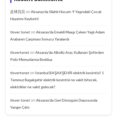
on
足球贝贝
Aksaray’da Silahlı Hücum: 9 Yaşındaki Çocuk
Hayatını Kaybetti
on
tlover tonet
Aksaray’da Emekli Maaşı Çeken Yaşlı Adam
Arabanın Çarpması Sonucu Yaralandı
on
tlovertonet
Aksaray’da Alkollü Araç Kullanan Şoförden
Polis Memurlarına Beddua
on
tlovertonet
İstanbul BAŞAKŞEHİR elektrik kesintisi! 1
Temmuz Başakşehir elektrik kesintisi ne vakit bitecek,
elektrikler ne vakit gelecek?
on
tlover tonet
Aksaray’da Geri Dönüşüm Deposunda
Yangın Çıktı