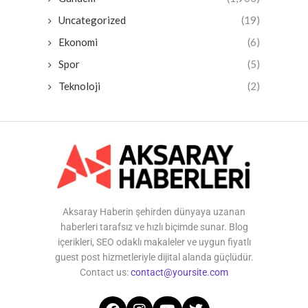
Uncategorized
(19)
Ekonomi
(6)
Spor
(5)
Teknoloji
(2)
Aksaray Haberin şehirden dünyaya uzanan
haberleri tarafsız ve hızlı biçimde sunar. Blog
içerikleri, SEO odaklı makaleler ve uygun fiyatlı
guest post hizmetleriyle dijital alanda güçlüdür.
Contact us:
contact@yoursite.com