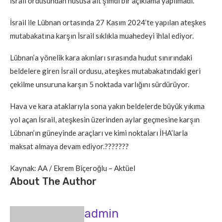
İsrail ordusundan hususa ait şimdi bir açıklama yapılmadı.
İsrail ile Lübnan ortasında 27 Kasım 2024’te yapılan ateşkes
mutabakatına karşın İsrail sıklıkla muahedeyi ihlal ediyor.
Lübnan’a yönelik kara akınları sırasında hudut sınırındaki
beldelere giren İsrail ordusu, ateşkes mutabakatındaki geri
çekilme unsuruna karşın 5 noktada varlığını sürdürüyor.
Hava ve kara ataklarıyla sona yakın beldelerde büyük yıkıma
yol açan İsrail, ateşkesin üzerinden aylar geçmesine karşın
Lübnan’ın güneyinde araçları ve kimi noktaları İHA’larla
maksat almaya devam ediyor.???????
Kaynak: AA / Ekrem Biçeroğlu – Aktüel
About The Author
admin