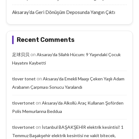
Aksaray’da Geri Dönüşüm Deposunda Yangın Çıktı
Recent Comments
on
足球贝贝
Aksaray’da Silahlı Hücum: 9 Yaşındaki Çocuk
Hayatını Kaybetti
on
tlover tonet
Aksaray’da Emekli Maaşı Çeken Yaşlı Adam
Arabanın Çarpması Sonucu Yaralandı
on
tlovertonet
Aksaray’da Alkollü Araç Kullanan Şoförden
Polis Memurlarına Beddua
on
tlovertonet
İstanbul BAŞAKŞEHİR elektrik kesintisi! 1
Temmuz Başakşehir elektrik kesintisi ne vakit bitecek,