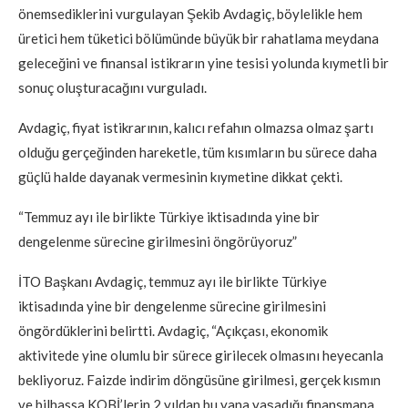
önemsediklerini vurgulayan Şekib Avdagiç, böylelikle hem
üretici hem tüketici bölümünde büyük bir rahatlama meydana
geleceğini ve finansal istikrarın yine tesisi yolunda kıymetli bir
sonuç oluşturacağını vurguladı.
Avdagiç, fiyat istikrarının, kalıcı refahın olmazsa olmaz şartı
olduğu gerçeğinden hareketle, tüm kısımların bu sürece daha
güçlü halde dayanak vermesinin kıymetine dikkat çekti.
“Temmuz ayı ile birlikte Türkiye iktisadında yine bir
dengelenme sürecine girilmesini öngörüyoruz”
İTO Başkanı Avdagiç, temmuz ayı ile birlikte Türkiye
iktisadında yine bir dengelenme sürecine girilmesini
öngördüklerini belirtti. Avdagiç, “Açıkçası, ekonomik
aktivitede yine olumlu bir sürece girilecek olmasını heyecanla
bekliyoruz. Faizde indirim döngüsüne girilmesi, gerçek kısmın
ve bilhassa KOBİ’lerin 2 yıldan bu yana yaşadığı finansmana