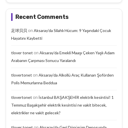
Recent Comments
on
足球贝贝
Aksaray’da Silahlı Hücum: 9 Yaşındaki Çocuk
Hayatını Kaybetti
on
tlover tonet
Aksaray’da Emekli Maaşı Çeken Yaşlı Adam
Arabanın Çarpması Sonucu Yaralandı
on
tlovertonet
Aksaray’da Alkollü Araç Kullanan Şoförden
Polis Memurlarına Beddua
on
tlovertonet
İstanbul BAŞAKŞEHİR elektrik kesintisi! 1
Temmuz Başakşehir elektrik kesintisi ne vakit bitecek,
elektrikler ne vakit gelecek?
on
tlover tonet
Aksaray’da Geri Dönüşüm Deposunda