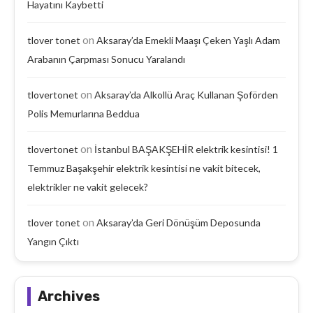
Hayatını Kaybetti
on
tlover tonet
Aksaray’da Emekli Maaşı Çeken Yaşlı Adam
Arabanın Çarpması Sonucu Yaralandı
on
tlovertonet
Aksaray’da Alkollü Araç Kullanan Şoförden
Polis Memurlarına Beddua
on
tlovertonet
İstanbul BAŞAKŞEHİR elektrik kesintisi! 1
Temmuz Başakşehir elektrik kesintisi ne vakit bitecek,
elektrikler ne vakit gelecek?
on
tlover tonet
Aksaray’da Geri Dönüşüm Deposunda
Yangın Çıktı
Archives