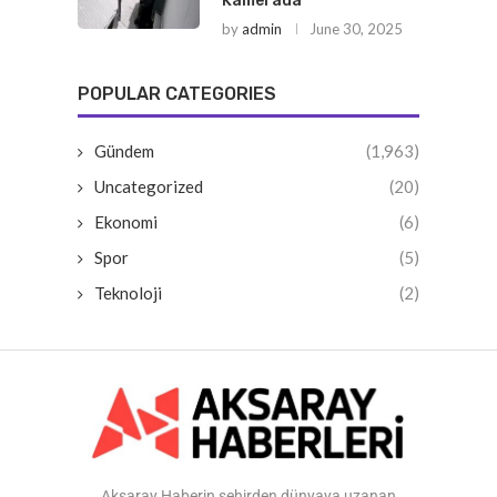
Kamerada
by
admin
June 30, 2025
POPULAR CATEGORIES
Gündem
(1,963)
Uncategorized
(20)
Ekonomi
(6)
Spor
(5)
Teknoloji
(2)
Aksaray Haberin şehirden dünyaya uzanan