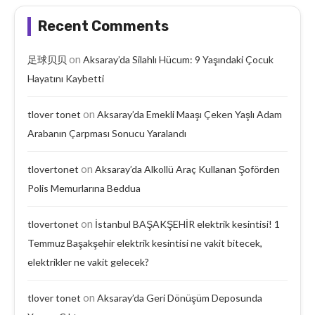
Recent Comments
on
足球贝贝
Aksaray’da Silahlı Hücum: 9 Yaşındaki Çocuk
Hayatını Kaybetti
on
tlover tonet
Aksaray’da Emekli Maaşı Çeken Yaşlı Adam
Arabanın Çarpması Sonucu Yaralandı
on
tlovertonet
Aksaray’da Alkollü Araç Kullanan Şoförden
Polis Memurlarına Beddua
on
tlovertonet
İstanbul BAŞAKŞEHİR elektrik kesintisi! 1
Temmuz Başakşehir elektrik kesintisi ne vakit bitecek,
elektrikler ne vakit gelecek?
on
tlover tonet
Aksaray’da Geri Dönüşüm Deposunda