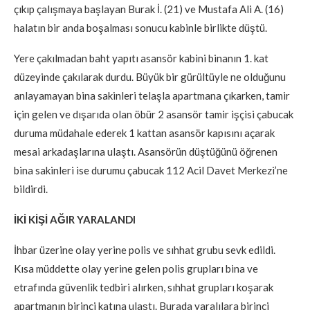
çıkıp çalışmaya başlayan Burak İ. (21) ve Mustafa Ali A. (16)
halatın bir anda boşalması sonucu kabinle birlikte düştü.
Yere çakılmadan baht yapıtı asansör kabini binanın 1. kat
düzeyinde çakılarak durdu. Büyük bir gürültüyle ne olduğunu
anlayamayan bina sakinleri telaşla apartmana çıkarken, tamir
için gelen ve dışarıda olan öbür 2 asansör tamir işçisi çabucak
duruma müdahale ederek 1 kattan asansör kapısını açarak
mesai arkadaşlarına ulaştı. Asansörün düştüğünü öğrenen
bina sakinleri ise durumu çabucak 112 Acil Davet Merkezi’ne
bildirdi.
İKİ KİŞİ AĞIR YARALANDI
İhbar üzerine olay yerine polis ve sıhhat grubu sevk edildi.
Kısa müddette olay yerine gelen polis grupları bina ve
etrafında güvenlik tedbiri alırken, sıhhat grupları koşarak
apartmanın birinci katına ulaştı. Burada yaralılara birinci