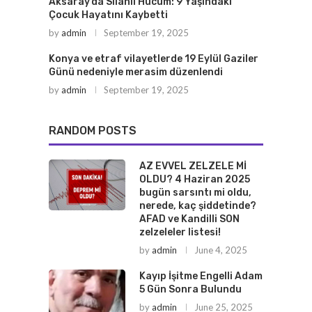
Aksaray’da Silahlı Hücum: 9 Yaşındaki
Çocuk Hayatını Kaybetti
by
admin
September 19, 2025
Konya ve etraf vilayetlerde 19 Eylül Gaziler
Günü nedeniyle merasim düzenlendi
by
admin
September 19, 2025
RANDOM POSTS
AZ EVVEL ZELZELE Mİ
OLDU? 4 Haziran 2025
bugün sarsıntı mi oldu,
nerede, kaç şiddetinde?
AFAD ve Kandilli SON
zelzeleler listesi!
by
admin
June 4, 2025
Kayıp İşitme Engelli Adam
5 Gün Sonra Bulundu
by
admin
June 25, 2025