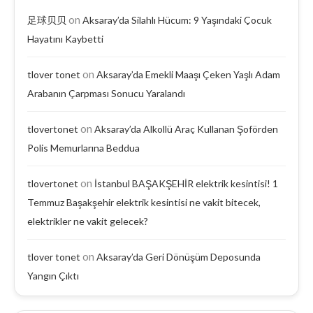
on
足球贝贝
Aksaray’da Silahlı Hücum: 9 Yaşındaki Çocuk
Hayatını Kaybetti
on
tlover tonet
Aksaray’da Emekli Maaşı Çeken Yaşlı Adam
Arabanın Çarpması Sonucu Yaralandı
on
tlovertonet
Aksaray’da Alkollü Araç Kullanan Şoförden
Polis Memurlarına Beddua
on
tlovertonet
İstanbul BAŞAKŞEHİR elektrik kesintisi! 1
Temmuz Başakşehir elektrik kesintisi ne vakit bitecek,
elektrikler ne vakit gelecek?
on
tlover tonet
Aksaray’da Geri Dönüşüm Deposunda
Yangın Çıktı