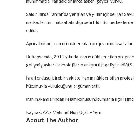
mühimmatla İran’daki onlarca askeri gayesi vurdu.
Saldırılarda Tahran’da yer alan ve yıllar içinde İran S
merkezlerinin maksat alındığı belirtildi. Bu merkezlerde
edildi.
Ayrıca bunun, İran’ın nükleer silah projesini maksat alan 
Bu kapsamda, 2011 yılında İran’ın nükleer silah progra
gelişmiş askeri teknolojilerin araştırılıp geliştirildiğ
İsrail ordusu, birebir vakitte İran’ın nükleer silah projesi
hücumuyla vurulduğunu argüman etti.
İran makamlarından kelam konusu hücumlarla ilgili şimdi
Kaynak: AA / Mehmet Nuri Uçar – Yeni
About The Author