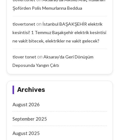
Şoförden Polis Memurlarına Beddua
on
tlovertonet
İstanbul BAŞAKŞEHİR elektrik
kesintisi! 1 Temmuz Başakşehir elektrik kesintisi
ne vakit bitecek, elektrikler ne vakit gelecek?
on
tlover tonet
Aksaray’da Geri Dönüşüm
Deposunda Yangın Çıktı
Aksaray’da Geri Dönüşüm
Aksaray’da Emekli Maaşı
Deposunda Yangın Çıktı
Yaşlı Adam Arabanın Çarp
Archives
September 18, 2025
September 17, 2025
August 2026
September 2025
August 2025