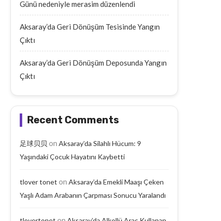
Günü nedeniyle merasim düzenlendi
Aksaray’da Geri Dönüşüm Tesisinde Yangın
Çıktı
Aksaray’da Geri Dönüşüm Deposunda Yangın
Çıktı
Recent Comments
on
足球贝贝
Aksaray’da Silahlı Hücum: 9
Yaşındaki Çocuk Hayatını Kaybetti
on
tlover tonet
Aksaray’da Emekli Maaşı Çeken
Yaşlı Adam Arabanın Çarpması Sonucu Yaralandı
on
tlovertonet
Aksaray’da Alkollü Araç Kullanan