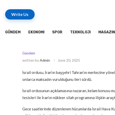
Write Us
GÜNDEM
EKONOMI
SPOR
TEKNOLOJI
MAGAZIN
Gündem
written by
Admin
June 20, 2025
İsrail ordusu, İran’ın başşehri Tahran’ın merkezine yöne
onlarca maksadın vurulduğunu ileri sürdü.
İsrail ordusunun açıklamasına nazaran, kelam konusu ma
tesisleri ile İran’ın nükleer silah programına ilişkin ara
Gece saatlerinde düzenlenen hücumlarda İsrail Hava Kuvv