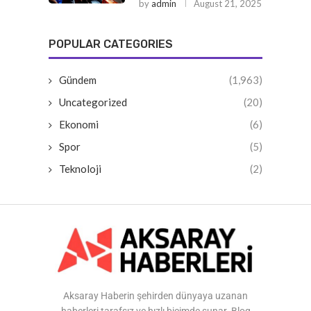
by
admin
August 21, 2025
POPULAR CATEGORIES
Gündem
(1,963)
Uncategorized
(20)
Ekonomi
(6)
Spor
(5)
Teknoloji
(2)
Aksaray Haberin şehirden dünyaya uzanan
haberleri tarafsız ve hızlı biçimde sunar. Blog