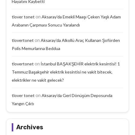
Hayatını Kaybetti
on
tlover tonet
Aksaray’da Emekli Maaşı Çeken Yaşlı Adam
Arabanın Çarpması Sonucu Yaralandı
on
tlovertonet
Aksaray’da Alkollü Araç Kullanan Şoförden
Polis Memurlarına Beddua
on
tlovertonet
İstanbul BAŞAKŞEHİR elektrik kesintisi! 1
Temmuz Başakşehir elektrik kesintisi ne vakit bitecek,
elektrikler ne vakit gelecek?
on
tlover tonet
Aksaray’da Geri Dönüşüm Deposunda
Yangın Çıktı
Archives