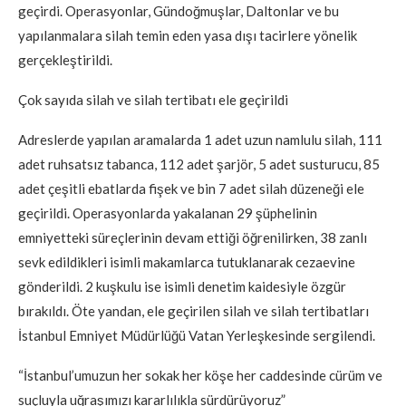
geçirdi. Operasyonlar, Gündoğmuşlar, Daltonlar ve bu
yapılanmalara silah temin eden yasa dışı tacirlere yönelik
gerçekleştirildi.
Çok sayıda silah ve silah tertibatı ele geçirildi
Adreslerde yapılan aramalarda 1 adet uzun namlulu silah, 111
adet ruhsatsız tabanca, 112 adet şarjör, 5 adet susturucu, 85
adet çeşitli ebatlarda fişek ve bin 7 adet silah düzeneği ele
geçirildi. Operasyonlarda yakalanan 29 şüphelinin
emniyetteki süreçlerinin devam ettiği öğrenilirken, 38 zanlı
sevk edildikleri isimli makamlarca tutuklanarak cezaevine
gönderildi. 2 kuşkulu ise isimli denetim kaidesiyle özgür
bırakıldı. Öte yandan, ele geçirilen silah ve silah tertibatları
İstanbul Emniyet Müdürlüğü Vatan Yerleşkesinde sergilendi.
“İstanbul’umuzun her sokak her köşe her caddesinde cürüm ve
suçluyla uğraşımızı kararlılıkla sürdürüyoruz”