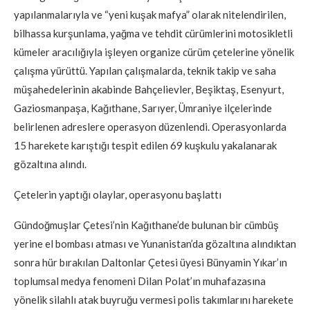
yapılanmalarıyla ve “yeni kuşak mafya” olarak nitelendirilen,
bilhassa kurşunlama, yağma ve tehdit cürümlerini motosikletli
kümeler aracılığıyla işleyen organize cürüm çetelerine yönelik
çalışma yürüttü. Yapılan çalışmalarda, teknik takip ve saha
müşahedelerinin akabinde Bahçelievler, Beşiktaş, Esenyurt,
Gaziosmanpaşa, Kağıthane, Sarıyer, Ümraniye ilçelerinde
belirlenen adreslere operasyon düzenlendi. Operasyonlarda
15 harekete karıştığı tespit edilen 69 kuşkulu yakalanarak
gözaltına alındı.
Çetelerin yaptığı olaylar, operasyonu başlattı
Gündoğmuşlar Çetesi’nin Kağıthane’de bulunan bir cümbüş
yerine el bombası atması ve Yunanistan’da gözaltına alındıktan
sonra hür bırakılan Daltonlar Çetesi üyesi Bünyamin Yıkar’ın
toplumsal medya fenomeni Dilan Polat’ın muhafazasına
yönelik silahlı atak buyruğu vermesi polis takımlarını harekete