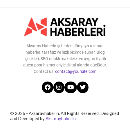
Aksaray Haberin şehirden dünyaya uzanan
haberleri tarafsız ve hızlı biçimde sunar. Blog
içerikleri, SEO odaklı makaleler ve uygun fiyatlı
guest post hizmetleriyle dijital alanda güçlüdür.
Contact us:
contact@yoursite.com
© 2026 - Aksarayhaberin. All Rights Reserved. Designed
and Developed by
Aksarayhaberin