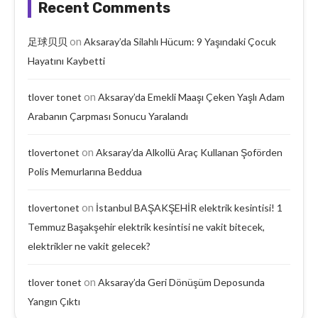
Recent Comments
on
足球贝贝
Aksaray’da Silahlı Hücum: 9 Yaşındaki Çocuk
Hayatını Kaybetti
on
tlover tonet
Aksaray’da Emekli Maaşı Çeken Yaşlı Adam
Arabanın Çarpması Sonucu Yaralandı
on
tlovertonet
Aksaray’da Alkollü Araç Kullanan Şoförden
Polis Memurlarına Beddua
on
tlovertonet
İstanbul BAŞAKŞEHİR elektrik kesintisi! 1
Temmuz Başakşehir elektrik kesintisi ne vakit bitecek,
elektrikler ne vakit gelecek?
on
tlover tonet
Aksaray’da Geri Dönüşüm Deposunda
Yangın Çıktı