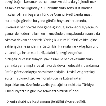
sevgi bağını korumak, perçinlemek ve daha da güçlendirmek
azim ve kararlılığındayız. Türk milletinin sonsuz itimadına
mazhar olmayı başaran Türkiye Cumhuriyeti Jandarması,
kurulduğu günden bu yana günlük hayatın her anında,
ülkemizin her noktasında gece-gündüz, sıcak-soğuk, yağmur-
çamur demeden halkımızın hizmetinde olmuş, bundan sonra da
olmaya devam edecektir. Yerleşik kurum kültürü ve kimliğine
sahip işçisi ile jandarma, üstün birlik ve silah arkadaşlığı ruhu,
vatandaşa insan merkezli, adaletli, sevgi ve şefkatle,
birleştirici ve kucaklayıcı yaklaşımı ile her vakit milletinin
yanında yer almıştır ve almaya da devam edecektir. Jandarma
üstün görev anlayışı, sarsılmaz disiplini, tesirli ve gerçekçi
eğitimi, yüksek fiziki ve moral gücü ile kutsal vatan
topraklarımız üzerinde vazife yaptığı her noktada Türkiye
Cumhuriyeti’nin gücü ve teminatı olmuştur” dedi.
Törenin akabinde Kastamonu Şehitliği ziyaret edildi.