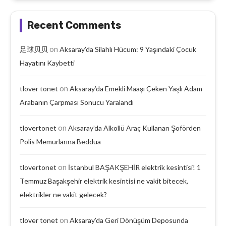
Recent Comments
on
足球贝贝
Aksaray’da Silahlı Hücum: 9 Yaşındaki Çocuk
Hayatını Kaybetti
on
tlover tonet
Aksaray’da Emekli Maaşı Çeken Yaşlı Adam
Arabanın Çarpması Sonucu Yaralandı
on
tlovertonet
Aksaray’da Alkollü Araç Kullanan Şoförden
Polis Memurlarına Beddua
on
tlovertonet
İstanbul BAŞAKŞEHİR elektrik kesintisi! 1
Temmuz Başakşehir elektrik kesintisi ne vakit bitecek,
elektrikler ne vakit gelecek?
on
tlover tonet
Aksaray’da Geri Dönüşüm Deposunda