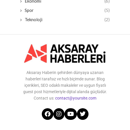
Ekonomi
(6)
Spor
(5)
Teknoloji
(2)
Aksaray Haberin şehirden dünyaya uzanan
haberleri tarafsız ve hızlı biçimde sunar. Blog
içerikleri, SEO odaklı makaleler ve uygun fiyatlı
guest post hizmetleriyle dijital alanda güçlüdür.
Contact us:
contact@yoursite.com