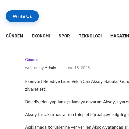
Write Us
GÜNDEM
EKONOMI
SPOR
TEKNOLOJI
MAGAZIN
Gündem
written by
Admin
June 15, 2025
Esenyurt Belediye Lider Vekili Can Aksoy, Babalar Gü
ziyaret etti.
Belediyeden yapılan açıklamaya nazaran, Aksoy, ziyaret s
Aksoy, birtakım hastaların talep ettiği bahçeyle ilgili g
Açıklamada görüşlerine yer verilen Aksoy, vatandaşları