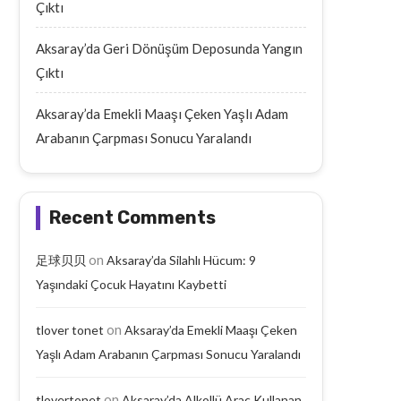
Çıktı
Aksaray’da Geri Dönüşüm Deposunda Yangın
Çıktı
Aksaray’da Emekli Maaşı Çeken Yaşlı Adam
Arabanın Çarpması Sonucu Yaralandı
Recent Comments
on
足球贝贝
Aksaray’da Silahlı Hücum: 9
Yaşındaki Çocuk Hayatını Kaybetti
on
tlover tonet
Aksaray’da Emekli Maaşı Çeken
Yaşlı Adam Arabanın Çarpması Sonucu Yaralandı
on
tlovertonet
Aksaray’da Alkollü Araç Kullanan