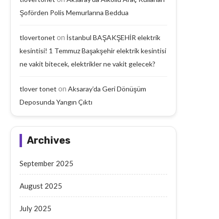
Şoförden Polis Memurlarına Beddua
on
tlovertonet
İstanbul BAŞAKŞEHİR elektrik
kesintisi! 1 Temmuz Başakşehir elektrik kesintisi
Aksaray’da Geri Dönüşüm
Aksaray’da Emekli Maaşı
Deposunda Yangın Çıktı
Yaşlı Adam Arabanın Çarp
ne vakit bitecek, elektrikler ne vakit gelecek?
September 18, 2025
September 17, 2025
on
tlover tonet
Aksaray’da Geri Dönüşüm
Deposunda Yangın Çıktı
Archives
September 2025
August 2025
July 2025