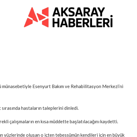
nü münasebetiyle Esenyurt Bakım ve Rehabilitasyon Merkezi’ni
ırasında hastaların taleplerini dinledi.
erekli çalışmaların en kısa müddette başlatılacağını kaydetti.
n yüzlerinde oluşan o içten tebessümün kendileri için en büyük