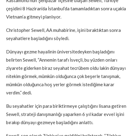
Kastamonu’nun Şenpazar ilçesine ulaşan Sewell, Türkiye
çeşidini 8 Haziran’da İstanbul’da tamamladıktan sonra uçakla
Vietnam’a gitmeyi planlıyor.
Christopher Sewell, AA muhabirine, işini bıraktıktan sonra
seyahatlere başladığını söyledi.
Dünyayı gezme hayalinin üniversitedeyken başladığını
belirten Sewell, “Annemin tarafı İsveçli, bu yüzden onları
ziyarete giderken biraz seyahat tecrübem oldu lakin dünyayı
nitekim görmek, mümkün olduğunca çok beşerle tanışmak,
mümkün olduğunca hoş yerler görmek istediğime karar
verdim.” dedi.
Bu seyahatler için para biriktirmeye çalıştığını lisana getiren
Sewell, strateji danışmanlığı yaparken 6 yıl kadar evvel işini
bırakıp dünyayı gezmeye başladığını anlattı.
Sewell, son olarak Türkiye’ye geldiğini belirterek, “Türkiye,