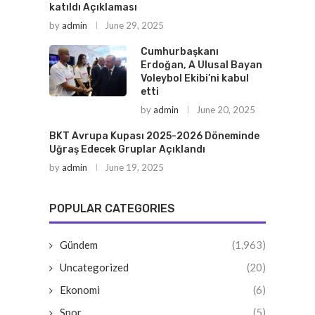
katıldı Açıklaması
by
admin
June 29, 2025
Cumhurbaşkanı
Erdoğan, A Ulusal Bayan
Voleybol Ekibi’ni kabul
etti
by
admin
June 20, 2025
BKT Avrupa Kupası 2025-2026 Döneminde
Uğraş Edecek Gruplar Açıklandı
by
admin
June 19, 2025
POPULAR CATEGORIES
Gündem
(1,963)
Uncategorized
(20)
Ekonomi
(6)
Spor
(5)