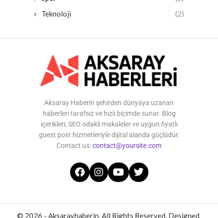
Teknoloji
(2)
Aksaray Haberin şehirden dünyaya uzanan
haberleri tarafsız ve hızlı biçimde sunar. Blog
içerikleri, SEO odaklı makaleler ve uygun fiyatlı
guest post hizmetleriyle dijital alanda güçlüdür.
Contact us:
contact@yoursite.com
© 2026 - Aksarayhaberin. All Rights Reserved. Designed