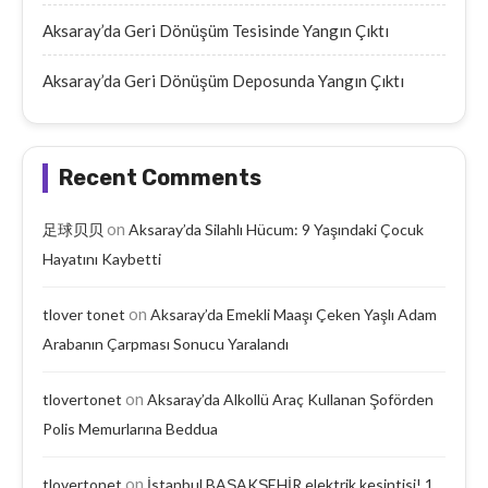
Aksaray’da Geri Dönüşüm Tesisinde Yangın Çıktı
Aksaray’da Geri Dönüşüm Deposunda Yangın Çıktı
Recent Comments
on
足球贝贝
Aksaray’da Silahlı Hücum: 9 Yaşındaki Çocuk
Hayatını Kaybetti
on
tlover tonet
Aksaray’da Emekli Maaşı Çeken Yaşlı Adam
Arabanın Çarpması Sonucu Yaralandı
on
tlovertonet
Aksaray’da Alkollü Araç Kullanan Şoförden
Polis Memurlarına Beddua
on
tlovertonet
İstanbul BAŞAKŞEHİR elektrik kesintisi! 1