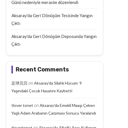
Günü nedeniyle merasim düzenlendi
Aksaray’da Geri Dönüşüm Tesisinde Yangın
Çıktı
Aksaray’da Geri Dönüşüm Deposunda Yangın
Çıktı
Recent Comments
on
足球贝贝
Aksaray’da Silahlı Hücum: 9
Yaşındaki Çocuk Hayatını Kaybetti
on
tlover tonet
Aksaray’da Emekli Maaşı Çeken
Yaşlı Adam Arabanın Çarpması Sonucu Yaralandı
on
tlovertonet
Aksaray’da Alkollü Araç Kullanan