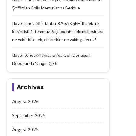
Şoförden Polis Memurlarına Beddua
on
tlovertonet
İstanbul BAŞAKŞEHİR elektrik
kesintisi! 1 Temmuz Başakşehir elektrik kesintisi
Aksaray’da Geri Dönüşüm
Aksaray’da Emekli Maaşı
Deposunda Yangın Çıktı
Yaşlı Adam Arabanın Çarp
ne vakit bitecek, elektrikler ne vakit gelecek?
September 18, 2025
September 17, 2025
on
tlover tonet
Aksaray’da Geri Dönüşüm
Deposunda Yangın Çıktı
Archives
August 2026
September 2025
August 2025