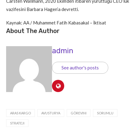
Carsten Wallmann, 2020 Ekim’den itibaren yürüttüğü CEO’luk
vazifesini Barbara Hagen’a devretti.
Kaynak: AA / Muhammet Fatih Kabasakal – İktisat
About The Author
admin
See author's posts
ARAS KARGO
AVUSTURYA
GÖREVINI
SORUMLU
STRATEJI