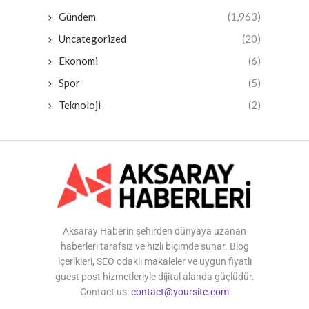
Gündem
(1,963)
Uncategorized
(20)
Ekonomi
(6)
Spor
(5)
Teknoloji
(2)
Aksaray Haberin şehirden dünyaya uzanan
haberleri tarafsız ve hızlı biçimde sunar. Blog
içerikleri, SEO odaklı makaleler ve uygun fiyatlı
guest post hizmetleriyle dijital alanda güçlüdür.
Contact us:
contact@yoursite.com