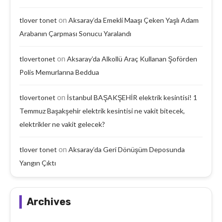
on
tlover tonet
Aksaray’da Emekli Maaşı Çeken Yaşlı Adam
Arabanın Çarpması Sonucu Yaralandı
on
tlovertonet
Aksaray’da Alkollü Araç Kullanan Şoförden
Polis Memurlarına Beddua
on
tlovertonet
İstanbul BAŞAKŞEHİR elektrik kesintisi! 1
Temmuz Başakşehir elektrik kesintisi ne vakit bitecek,
elektrikler ne vakit gelecek?
on
tlover tonet
Aksaray’da Geri Dönüşüm Deposunda
Yangın Çıktı
Archives