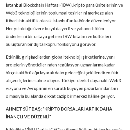
İstanbul
Blockchain Haftası (IBW), kripto para ünitelerinin ve
Web3 teknolojilerinin toplumsal tesirlerini merkeze alan
itibarlı bir aktiflik olarak İstanbul’un kalbinde düzenleniyor.
Her yıl olduğu üzere bu yıl da yerli ve yabancı bölüm
önderlerini bir ortaya getiren IBW, kıtaları ve kültürleri
buluşturan bir dijital köprü fonksiyonu görüyor.
Etkinlik, girişimcilerden global teknoloji şirketlerine, yeni
projelerin yöneticilerinden regülasyon uzmanlarına kadar
birçok aktörü ağırlayarak dalın geleceğini şekillendiren fikir
alışverişlerine sahne oluyor. Türkiye, devlet dayanaklı Web3
vizyonu ve Avrupa’nın en süratli büyüyen pazarlarından biri
olmasıyla bu alanda dikkat cazip bir merkez hâline geliyor.
AHMET SÜTBAŞ: “KRİPTO BORSALARI ARTIK DAHA
İNANÇLI VE DÜZENLİ”
Etkinlikte VİNU Digital CEO’su Ahmet Sütbaş, Haberler.com’a