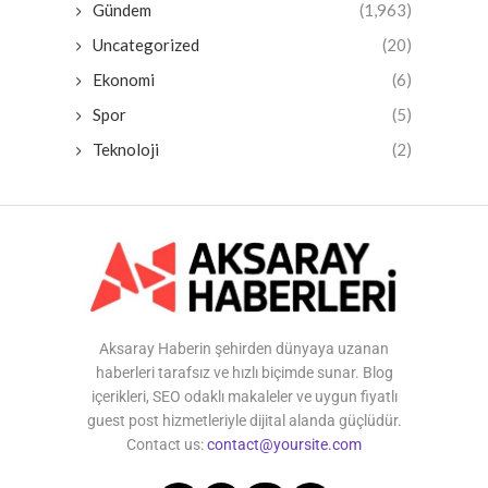
Gündem
(1,963)
Uncategorized
(20)
Ekonomi
(6)
Spor
(5)
Teknoloji
(2)
Aksaray Haberin şehirden dünyaya uzanan
haberleri tarafsız ve hızlı biçimde sunar. Blog
içerikleri, SEO odaklı makaleler ve uygun fiyatlı
guest post hizmetleriyle dijital alanda güçlüdür.
Contact us:
contact@yoursite.com