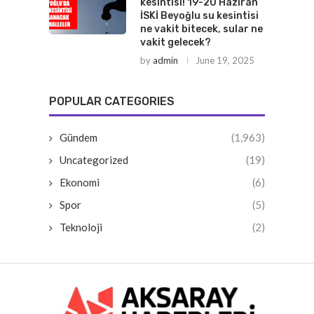
kesintisi! 19-20 Haziran
İSKİ Beyoğlu su kesintisi
ne vakit bitecek, sular ne
vakit gelecek?
by
admin
June 19, 2025
POPULAR CATEGORIES
Gündem
(1,963)
Uncategorized
(19)
Ekonomi
(6)
Spor
(5)
Teknoloji
(2)