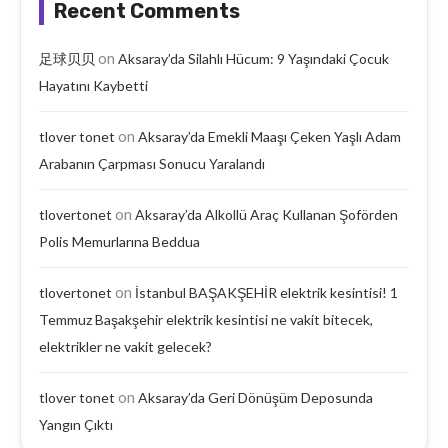
Recent Comments
on
足球贝贝
Aksaray’da Silahlı Hücum: 9 Yaşındaki Çocuk
Hayatını Kaybetti
on
tlover tonet
Aksaray’da Emekli Maaşı Çeken Yaşlı Adam
Arabanın Çarpması Sonucu Yaralandı
on
tlovertonet
Aksaray’da Alkollü Araç Kullanan Şoförden
Polis Memurlarına Beddua
on
tlovertonet
İstanbul BAŞAKŞEHİR elektrik kesintisi! 1
Temmuz Başakşehir elektrik kesintisi ne vakit bitecek,
elektrikler ne vakit gelecek?
on
tlover tonet
Aksaray’da Geri Dönüşüm Deposunda
Yangın Çıktı