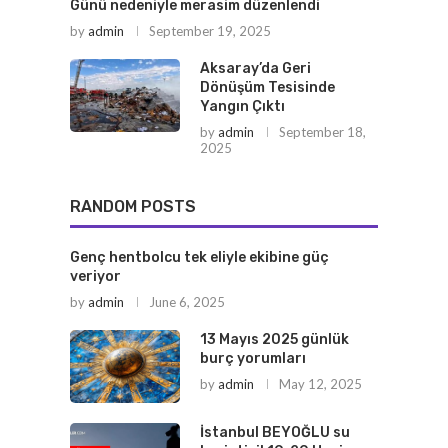
Günü nedeniyle merasim düzenlendi
by
admin
September 19, 2025
Aksaray’da Geri
Dönüşüm Tesisinde
Yangın Çıktı
by
admin
September 18,
2025
RANDOM POSTS
Genç hentbolcu tek eliyle ekibine güç
veriyor
by
admin
June 6, 2025
13 Mayıs 2025 günlük
burç yorumları
by
admin
May 12, 2025
İstanbul BEYOĞLU su