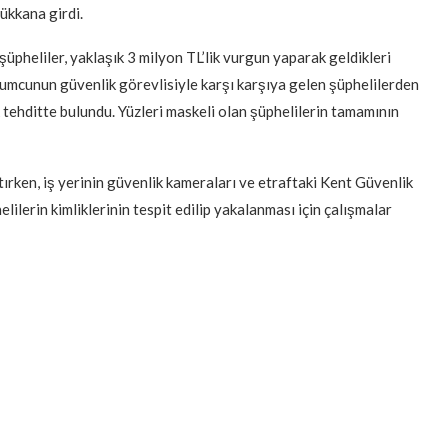
ükkana girdi.
üpheliler, yaklaşık 3 milyon TL’lik vurgun yaparak geldikleri
yumcunun güvenlik görevlisiyle karşı karşıya gelen şüphelilerden
k tehditte bulundu. Yüzleri maskeli olan şüphelilerin tamamının
atırken, iş yerinin güvenlik kameraları ve etraftaki Kent Güvenlik
lilerin kimliklerinin tespit edilip yakalanması için çalışmalar