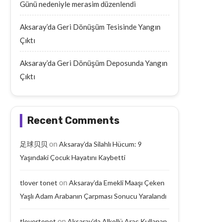
Günü nedeniyle merasim düzenlendi
Aksaray’da Geri Dönüşüm Tesisinde Yangın
Çıktı
Aksaray’da Geri Dönüşüm Deposunda Yangın
Çıktı
Recent Comments
on
足球贝贝
Aksaray’da Silahlı Hücum: 9
Yaşındaki Çocuk Hayatını Kaybetti
on
tlover tonet
Aksaray’da Emekli Maaşı Çeken
Yaşlı Adam Arabanın Çarpması Sonucu Yaralandı
on
tlovertonet
Aksaray’da Alkollü Araç Kullanan