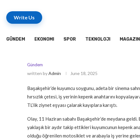
Write Us
GÜNDEM
EKONOMI
SPOR
TEKNOLOJI
MAGAZIN
Gündem
written by
Admin
June 18, 2025
Başakşehir’de kuyumcu soygunu, adeta bir sinema sahnes
hırsızlık çetesi, iş yerinin kepenk anahtarını kopyalayar
TL’lik ziynet eşyası çalarak kayıplara karıştı.
Olay, 11 Haziran sabahı Başakşehir’de meydana geldi. Edi
yaklaşık bir aydır takip ettikleri kuyumcunun kepenk an
olduğu öğrenilen motosiklet ve arabayla iş yerine gelen