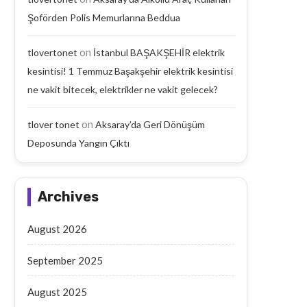
Şoförden Polis Memurlarına Beddua
on
tlovertonet
İstanbul BAŞAKŞEHİR elektrik
Aksaray’da Geri Dönüşüm
Aksaray’da Emekli Maaşı
kesintisi! 1 Temmuz Başakşehir elektrik kesintisi
Deposunda Yangın Çıktı
Yaşlı Adam Arabanın Çarp
ne vakit bitecek, elektrikler ne vakit gelecek?
September 18, 2025
September 17, 2025
on
tlover tonet
Aksaray’da Geri Dönüşüm
Deposunda Yangın Çıktı
Archives
August 2026
September 2025
August 2025