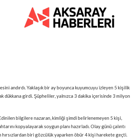
ini andırdı. Yaklaşık bir ay boyunca kuyumcuyu izleyen 5 kişilik
ak dükkana girdi. Şüpheliler, yalnızca 3 dakika içerisinde 3 milyon
nilen bilgilere nazaran, kimliği şimdi belirlenemeyen 5 kişi,
ahtarını kopyalayarak soygun planı hazırladı. Olay günü çalıntı
 hırsızlardan biri gözcülük yaparken öbür 4 kişi harekete geçti.