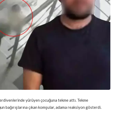
 merdivenlerinde yürüyen çocuğuna tekme attı. Tekme
un bağırışlarına çıkan komşular, adama reaksiyon gösterdi.