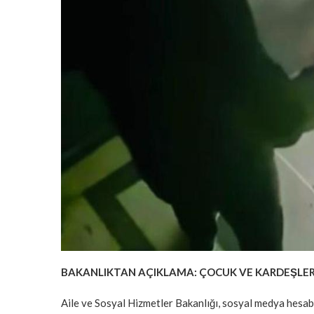
BAKANLIKTAN AÇIKLAMA: ÇOCUK VE KARDEŞLE
Aile ve Sosyal Hizmetler Bakanlığı, sosyal medya hesab