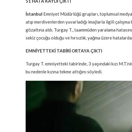
51 HATA KAYDI ÇIKTI
İstanbul
Emniyet Müdürlüğü grupları, toplumsal medyaya
atıp merdivenlerden yuvarladığı imajlarla ilgili çalışma ba
gözaltına aldı. Turgay T., taammüden yaralama hatasında
sekiz çocuğu olduğu ve hırsızlık, yağma üzere hatalarda
EMNİYETTEKİ TABİRİ ORTAYA ÇIKTI
Turgay T. emniyetteki tabirinde, 3 yaşındaki kızı M.T.’n
bu nedenle kızına tekme attığını söyledi.