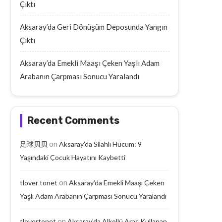
Çıktı
Aksaray’da Geri Dönüşüm Deposunda Yangın
Çıktı
Aksaray’da Emekli Maaşı Çeken Yaşlı Adam
Arabanın Çarpması Sonucu Yaralandı
Recent Comments
on
足球贝贝
Aksaray’da Silahlı Hücum: 9
Yaşındaki Çocuk Hayatını Kaybetti
on
tlover tonet
Aksaray’da Emekli Maaşı Çeken
Yaşlı Adam Arabanın Çarpması Sonucu Yaralandı
on
tlovertonet
Aksaray’da Alkollü Araç Kullanan