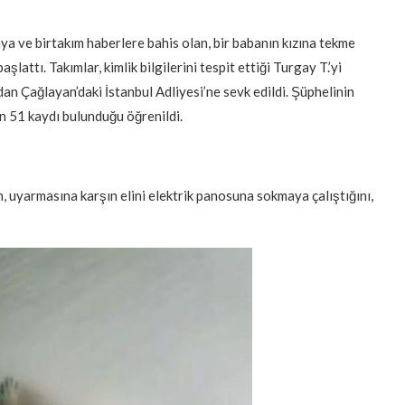
 ve birtakım haberlere bahis olan, bir babanın kızına tekme
şlattı. Takımlar, kimlik bilgilerini tespit ettiği Turgay T.’yi
n Çağlayan’daki İstanbul Adliyesi’ne sevk edildi. Şüphelinin
n 51 kaydı bulunduğu öğrenildi.
in, uyarmasına karşın elini elektrik panosuna sokmaya çalıştığını,