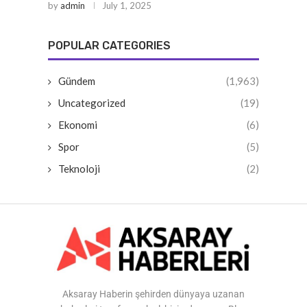
by
admin
July 1, 2025
POPULAR CATEGORIES
Gündem
(1,963)
Uncategorized
(19)
Ekonomi
(6)
Spor
(5)
Teknoloji
(2)
Aksaray Haberin şehirden dünyaya uzanan