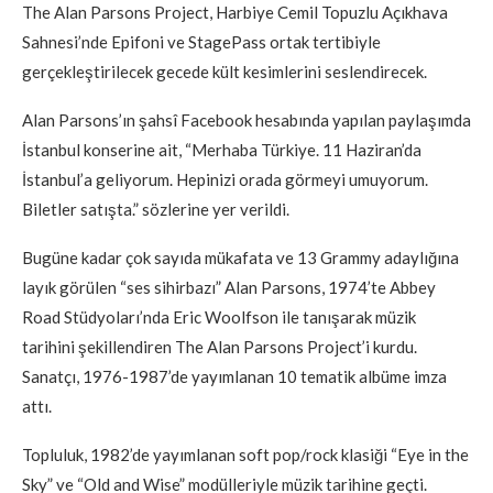
The Alan Parsons Project, Harbiye Cemil Topuzlu Açıkhava
Sahnesi’nde Epifoni ve StagePass ortak tertibiyle
gerçekleştirilecek gecede kült kesimlerini seslendirecek.
Alan Parsons’ın şahsî Facebook hesabında yapılan paylaşımda
İstanbul konserine ait, “Merhaba Türkiye. 11 Haziran’da
İstanbul’a geliyorum. Hepinizi orada görmeyi umuyorum.
Biletler satışta.” sözlerine yer verildi.
Bugüne kadar çok sayıda mükafata ve 13 Grammy adaylığına
layık görülen “ses sihirbazı” Alan Parsons, 1974’te Abbey
Road Stüdyoları’nda Eric Woolfson ile tanışarak müzik
tarihini şekillendiren The Alan Parsons Project’i kurdu.
Sanatçı, 1976-1987’de yayımlanan 10 tematik albüme imza
attı.
Topluluk, 1982’de yayımlanan soft pop/rock klasiği “Eye in the
Sky” ve “Old and Wise” modülleriyle müzik tarihine geçti.