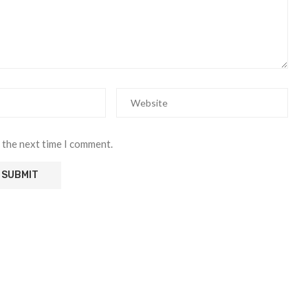
 the next time I comment.