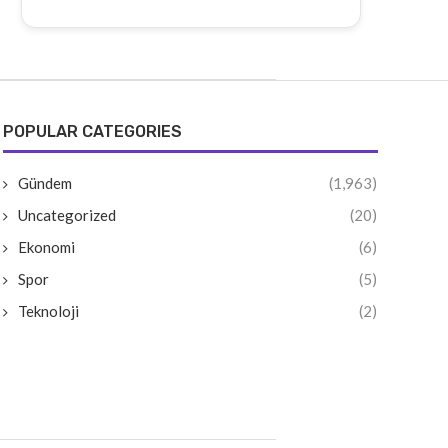
POPULAR CATEGORIES
Gündem
(1,963)
Uncategorized
(20)
Ekonomi
(6)
Spor
(5)
Teknoloji
(2)