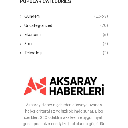
POPULAR CATEGORIES
Gündem
(1,963)
Uncategorized
(20)
Ekonomi
(6)
Spor
(5)
Teknoloji
(2)
Aksaray Haberin şehirden dünyaya uzanan
haberleri tarafsız ve hızlı biçimde sunar. Blog
içerikleri, SEO odaklı makaleler ve uygun fiyatlı
guest post hizmetleriyle dijital alanda güçlüdür.