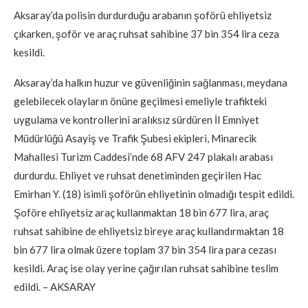
Aksaray’da polisin durdurduğu arabanın şoförü ehliyetsiz
çıkarken, şoför ve araç ruhsat sahibine 37 bin 354 lira ceza
kesildi.
Aksaray’da halkın huzur ve güvenliğinin sağlanması, meydana
gelebilecek olayların önüne geçilmesi emeliyle trafikteki
uygulama ve kontrollerini aralıksız sürdüren İl Emniyet
Müdürlüğü Asayiş ve Trafik Şubesi ekipleri, Minarecik
Mahallesi Turizm Caddesi’nde 68 AFV 247 plakalı arabası
durdurdu. Ehliyet ve ruhsat denetiminden geçirilen Hac
Emirhan Y. (18) isimli şoförün ehliyetinin olmadığı tespit edildi.
Şoföre ehliyetsiz araç kullanmaktan 18 bin 677 lira, araç
ruhsat sahibine de ehliyetsiz bireye araç kullandırmaktan 18
bin 677 lira olmak üzere toplam 37 bin 354 lira para cezası
kesildi. Araç ise olay yerine çağırılan ruhsat sahibine teslim
edildi. – AKSARAY