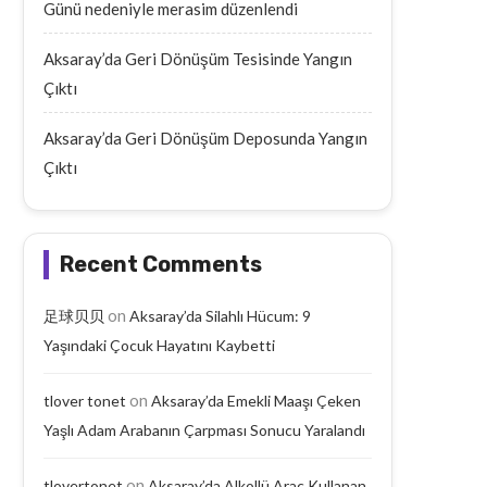
Günü nedeniyle merasim düzenlendi
Aksaray’da Geri Dönüşüm Tesisinde Yangın
Çıktı
Aksaray’da Geri Dönüşüm Deposunda Yangın
Çıktı
Recent Comments
on
足球贝贝
Aksaray’da Silahlı Hücum: 9
Yaşındaki Çocuk Hayatını Kaybetti
on
tlover tonet
Aksaray’da Emekli Maaşı Çeken
Yaşlı Adam Arabanın Çarpması Sonucu Yaralandı
on
tlovertonet
Aksaray’da Alkollü Araç Kullanan