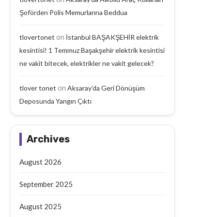
Aksaray’da Geri Dönüşüm
Aksaray’da Emekli Maaşı
Şoförden Polis Memurlarına Beddua
Deposunda Yangın Çıktı
Yaşlı Adam Arabanın Çarp
September 18, 2025
September 17, 2025
on
tlovertonet
İstanbul BAŞAKŞEHİR elektrik
kesintisi! 1 Temmuz Başakşehir elektrik kesintisi
ne vakit bitecek, elektrikler ne vakit gelecek?
on
tlover tonet
Aksaray’da Geri Dönüşüm
Deposunda Yangın Çıktı
Archives
August 2026
September 2025
August 2025