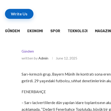
Write Us
GÜNDEM
EKONOMI
SPOR
TEKNOLOJI
MAGAZIN
Gündem
written by
Admin
June 12, 2025
Sarı-kırmızılı grup, Bayern Münih ile kontratı sona er
getirdi. 29 yaşındaki futbolcu, sıhhat denetimlerinin a
FENERBAHÇE
– Sarı-lacivertlilerde dün yapılan idare toplantısının akab
açıklamada, “Değerli Fenerbahçe Topluluğu, büyük bir