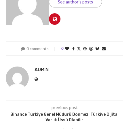
See author's posts
0 comments
0
ADMIN
previous post
Binance Türkiye Genel Müdürü Dönmez: Türkiye Dijital
Varlık Üssü Olabilir