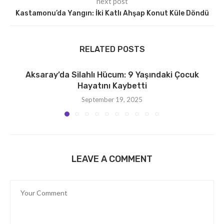
next post
Kastamonu’da Yangın: İki Katlı Ahşap Konut Küle Döndü
RELATED POSTS
Aksaray’da Silahlı Hücum: 9 Yaşındaki Çocuk
Hayatını Kaybetti
September 19, 2025
LEAVE A COMMENT