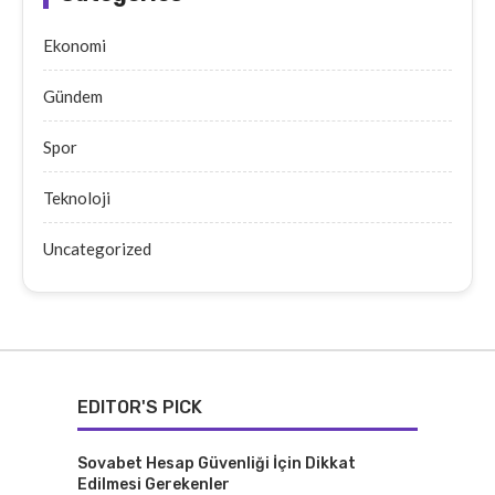
Ekonomi
Gündem
Spor
Teknoloji
Uncategorized
EDITOR'S PICK
Sovabet Hesap Güvenliği İçin Dikkat
Edilmesi Gerekenler