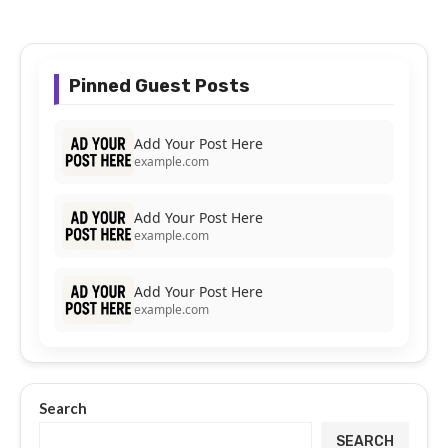
Pinned Guest Posts
Add Your Post Here
example.com
Add Your Post Here
example.com
Add Your Post Here
example.com
Search
SEARCH