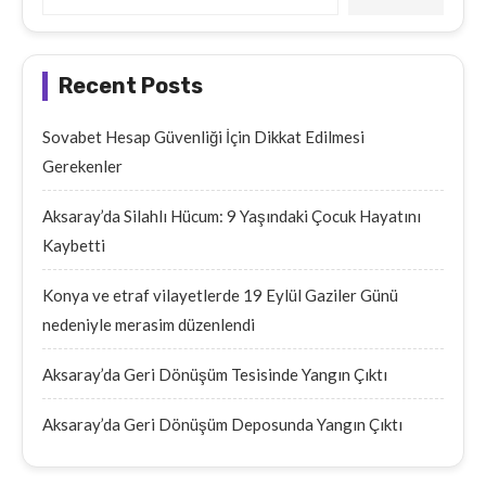
Recent Posts
Sovabet Hesap Güvenliği İçin Dikkat Edilmesi
Gerekenler
Aksaray’da Silahlı Hücum: 9 Yaşındaki Çocuk Hayatını
Kaybetti
Konya ve etraf vilayetlerde 19 Eylül Gaziler Günü
nedeniyle merasim düzenlendi
Aksaray’da Geri Dönüşüm Tesisinde Yangın Çıktı
Aksaray’da Geri Dönüşüm Deposunda Yangın Çıktı