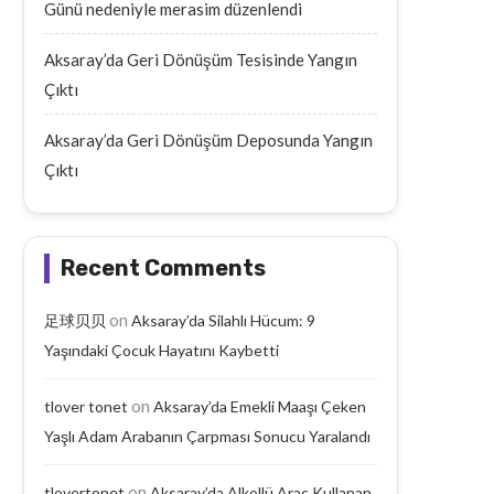
Günü nedeniyle merasim düzenlendi
Aksaray’da Geri Dönüşüm Tesisinde Yangın
Çıktı
Aksaray’da Geri Dönüşüm Deposunda Yangın
Çıktı
Recent Comments
on
足球贝贝
Aksaray’da Silahlı Hücum: 9
Yaşındaki Çocuk Hayatını Kaybetti
on
tlover tonet
Aksaray’da Emekli Maaşı Çeken
Yaşlı Adam Arabanın Çarpması Sonucu Yaralandı
on
tlovertonet
Aksaray’da Alkollü Araç Kullanan