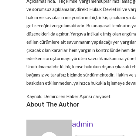
Açıklamasında, “Hiç kimse, yargı mensuplarımızı amaç 
ve sorumsuz açıklamalar, direkt Hukuk Devletini ve yar
hakim ve savcıların misyonlarını hiçbir kişi, makam ya 
getireceğini vurgulamaktadır. Bu anayasal teminatın yanı
düzenekleri da açıktır. Yargıya intikal etmiş olan argüman
edilen cürümlere ait savunmanın yapılacağı yer yargıla
çıkacak olan kararlar, hem yargının kontrolünde hem 
ederken soruşturmayı yürüten savcılık makamına yöneli
Unutulmamalıdır ki; hiç kimse hukukun dışına çıkarak t
bağımsız ve tarafsız biçimde sürdürmektedir. Hakim ve s
baskıdan etkilenmeden, yalnızca hukukla işlemeye devam 
Kaynak: Demirören Haber Ajansı / Siyaset
About The Author
admin