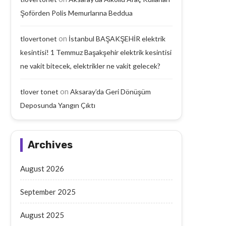
Şoförden Polis Memurlarına Beddua
on
tlovertonet
İstanbul BAŞAKŞEHİR elektrik
kesintisi! 1 Temmuz Başakşehir elektrik kesintisi
ne vakit bitecek, elektrikler ne vakit gelecek?
on
tlover tonet
Aksaray’da Geri Dönüşüm
Aksaray’da Geri Dönüşüm
Aksaray’da Emekli Maaşı
Deposunda Yangın Çıktı
Deposunda Yangın Çıktı
Yaşlı Adam Arabanın Çarp
September 18, 2025
September 17, 2025
Archives
August 2026
September 2025
August 2025