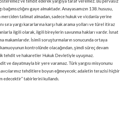
gösteremez ve tehdit ederek yargıya taraf veremez. Bu pervasız
gı bağımsızlığını gaye almaktadır. Anayasamızın 138. hususu,
da merciden talimat almadan, sadece hukuk ve vicdanla yerine
 sıra yargı kararlarına karşı hak arama yolları ve türel itiraz
larla ilgili olarak, ilgili bireylerin savunma hakları vardır. İsnat
ma makamlarıdır. İsimli soruşturmaların sonucunda ortaya
de kamuoyunun kontrolünde olacağından, şimdi süreç devam
k tehdit ve hakaretler Hukuk Devletiyle uyuşmaz.
ehdit ve dayatmayla bir yere varamaz. Türk yargısı misyonunu
avcılarımız tehditlere boyun eğmeyecek; adaletin terazisi hiçbir
edecektir” tabirlerini kullandı.