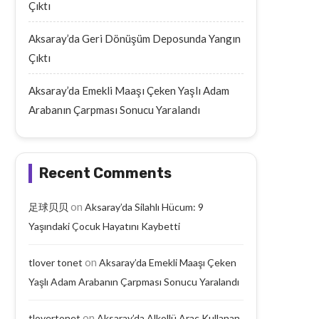
Çıktı
Aksaray’da Geri Dönüşüm Deposunda Yangın
Çıktı
Aksaray’da Emekli Maaşı Çeken Yaşlı Adam
Arabanın Çarpması Sonucu Yaralandı
Recent Comments
on
足球贝贝
Aksaray’da Silahlı Hücum: 9
Yaşındaki Çocuk Hayatını Kaybetti
on
tlover tonet
Aksaray’da Emekli Maaşı Çeken
Yaşlı Adam Arabanın Çarpması Sonucu Yaralandı
on
tlovertonet
Aksaray’da Alkollü Araç Kullanan