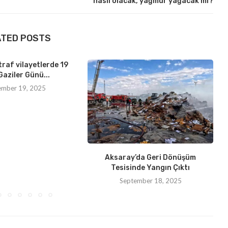
nasıl olacak, yağmur yağacak mı?
ATED POSTS
traf vilayetlerde 19
Gaziler Günü...
ember 19, 2025
Aksaray’da Geri Dönüşüm
Tesisinde Yangın Çıktı
September 18, 2025