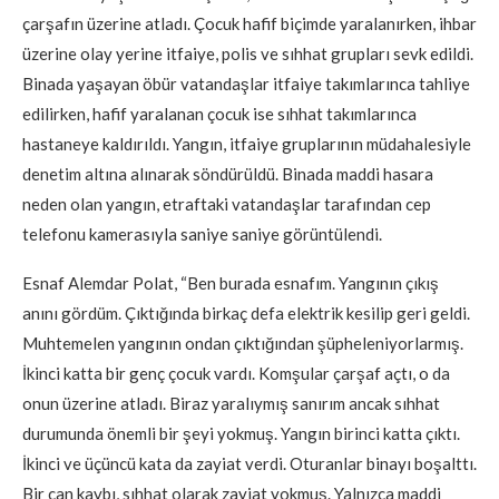
çarşafın üzerine atladı. Çocuk hafif biçimde yaralanırken, ihbar
üzerine olay yerine itfaiye, polis ve sıhhat grupları sevk edildi.
Binada yaşayan öbür vatandaşlar itfaiye takımlarınca tahliye
edilirken, hafif yaralanan çocuk ise sıhhat takımlarınca
hastaneye kaldırıldı. Yangın, itfaiye gruplarının müdahalesiyle
denetim altına alınarak söndürüldü. Binada maddi hasara
neden olan yangın, etraftaki vatandaşlar tarafından cep
telefonu kamerasıyla saniye saniye görüntülendi.
Esnaf Alemdar Polat, “Ben burada esnafım. Yangının çıkış
anını gördüm. Çıktığında birkaç defa elektrik kesilip geri geldi.
Muhtemelen yangının ondan çıktığından şüpheleniyorlarmış.
İkinci katta bir genç çocuk vardı. Komşular çarşaf açtı, o da
onun üzerine atladı. Biraz yaralıymış sanırım ancak sıhhat
durumunda önemli bir şeyi yokmuş. Yangın birinci katta çıktı.
İkinci ve üçüncü kata da zayiat verdi. Oturanlar binayı boşalttı.
Bir can kaybı, sıhhat olarak zayiat yokmuş. Yalnızca maddi