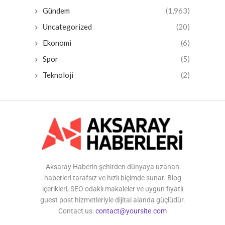
Gündem
(1,963)
Uncategorized
(20)
Ekonomi
(6)
Spor
(5)
Teknoloji
(2)
Aksaray Haberin şehirden dünyaya uzanan
haberleri tarafsız ve hızlı biçimde sunar. Blog
içerikleri, SEO odaklı makaleler ve uygun fiyatlı
guest post hizmetleriyle dijital alanda güçlüdür.
Contact us:
contact@yoursite.com