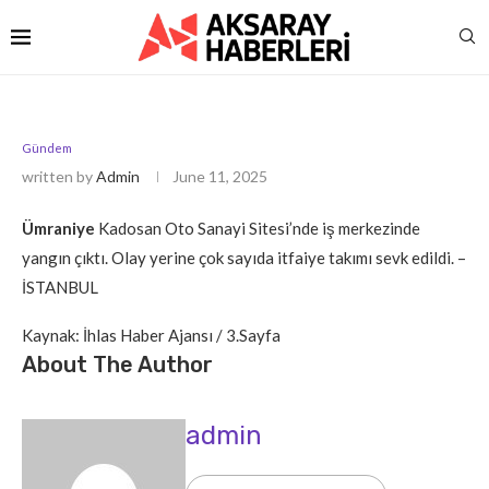
Gündem
written by
Admin
June 11, 2025
Ümraniye
Kadosan Oto Sanayi Sitesi’nde iş merkezinde
yangın çıktı. Olay yerine çok sayıda itfaiye takımı sevk edildi. –
İSTANBUL
Kaynak: İhlas Haber Ajansı / 3.Sayfa
About The Author
admin