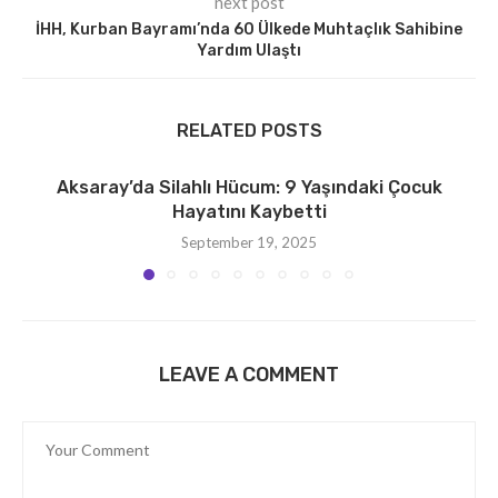
next post
İHH, Kurban Bayramı’nda 60 Ülkede Muhtaçlık Sahibine
Yardım Ulaştı
RELATED POSTS
Aksaray’da Silahlı Hücum: 9 Yaşındaki Çocuk
Hayatını Kaybetti
September 19, 2025
LEAVE A COMMENT