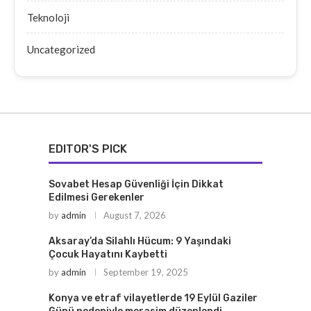
Teknoloji
Uncategorized
EDITOR'S PICK
Sovabet Hesap Güvenliği İçin Dikkat
Edilmesi Gerekenler
by
admin
August 7, 2026
Aksaray’da Silahlı Hücum: 9 Yaşındaki
Çocuk Hayatını Kaybetti
by
admin
September 19, 2025
Konya ve etraf vilayetlerde 19 Eylül Gaziler