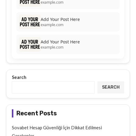
example.com
Add Your Post Here
example.com
Add Your Post Here
example.com
Search
SEARCH
Recent Posts
Sovabet Hesap Güvenliği İçin Dikkat Edilmesi
Gerekenler