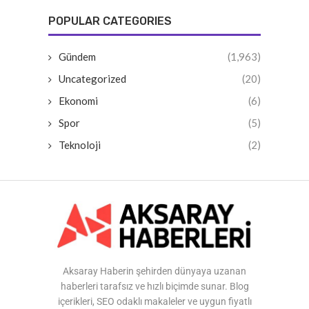
POPULAR CATEGORIES
Gündem
(1,963)
Uncategorized
(20)
Ekonomi
(6)
Spor
(5)
Teknoloji
(2)
Aksaray Haberin şehirden dünyaya uzanan
haberleri tarafsız ve hızlı biçimde sunar. Blog
içerikleri, SEO odaklı makaleler ve uygun fiyatlı