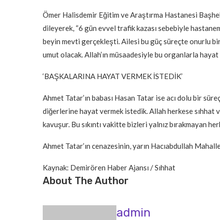
Ömer Halisdemir Eğitim ve Araştırma Hastanesi Başhe
dileyerek, “6 gün evvel trafik kazası sebebiyle hastane
beyin mevti gerçekleşti. Ailesi bu güç süreçte onurlu bi
umut olacak. Allah’ın müsaadesiyle bu organlarla hayat 
‘BAŞKALARINA HAYAT VERMEK İSTEDİK’
Ahmet Tatar’ın babası Hasan Tatar ise acı dolu bir süre
diğerlerine hayat vermek istedik. Allah herkese sıhhat v
kavuşur. Bu sıkıntı vakitte bizleri yalnız bırakmayan he
Ahmet Tatar’ın cenazesinin, yarın Hacıabdullah Mahalles
Kaynak: Demirören Haber Ajansı / Sıhhat
About The Author
admin