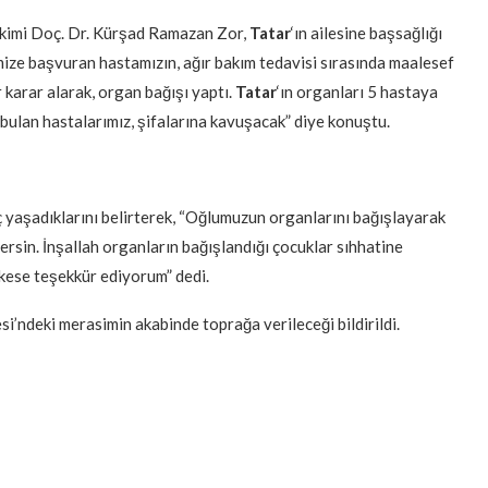
kimi Doç. Dr. Kürşad Ramazan Zor,
Tatar
‘ın ailesine başsağlığı
mize başvuran hastamızın, ağır bakım tedavisi sırasında maalesef
r karar alarak, organ bağışı yaptı.
Tatar
‘ın organları 5 hastaya
bulan hastalarımız, şifalarına kavuşacak” diye konuştu.
ç yaşadıklarını belirterek, “Oğlumuzun organlarını bağışlayarak
ersin. İnşallah organların bağışlandığı çocuklar sıhhatine
rkese teşekkür ediyorum” dedi.
i’ndeki merasimin akabinde toprağa verileceği bildirildi.