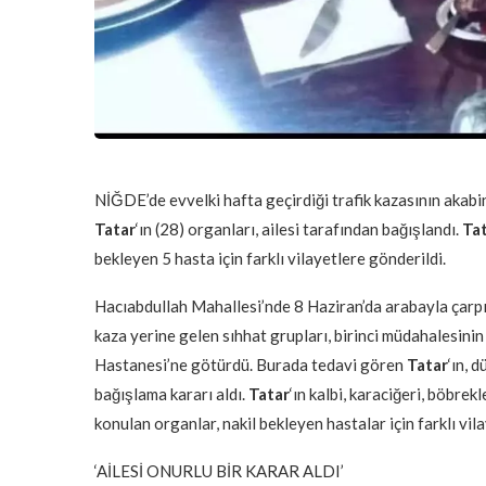
NİĞDE’de evvelki hafta geçirdiği trafik kazasının aka
Tatar
‘ın (28) organları, ailesi tarafından bağışlandı.
Ta
bekleyen 5 hasta için farklı vilayetlere gönderildi.
Hacıabdullah Mahallesi’nde 8 Haziran’da arabayla çarpı
kaza yerine gelen sıhhat grupları, birinci müdahalesini
Hastanesi’ne götürdü. Burada tedavi gören
Tatar
‘ın, 
bağışlama kararı aldı.
Tatar
‘ın kalbi, karaciğeri, böbre
konulan organlar, nakil bekleyen hastalar için farklı vil
‘AİLESİ ONURLU BİR KARAR ALDI’