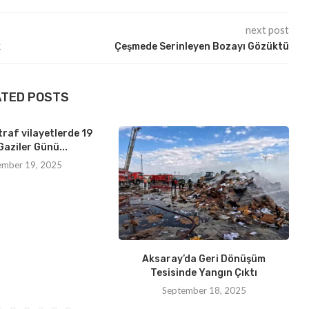
next post
k
Çeşmede Serinleyen Bozayı Gözüktü
ATED POSTS
traf vilayetlerde 19
Gaziler Günü...
ember 19, 2025
Aksaray’da Geri Dönüşüm
Tesisinde Yangın Çıktı
September 18, 2025