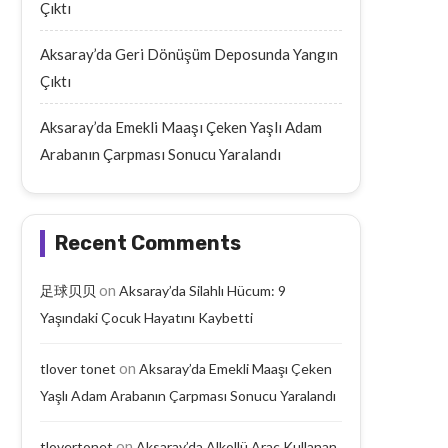
Çıktı
Aksaray’da Geri Dönüşüm Deposunda Yangın
Çıktı
Aksaray’da Emekli Maaşı Çeken Yaşlı Adam
Arabanın Çarpması Sonucu Yaralandı
Recent Comments
on
足球贝贝
Aksaray’da Silahlı Hücum: 9
Yaşındaki Çocuk Hayatını Kaybetti
on
tlover tonet
Aksaray’da Emekli Maaşı Çeken
Yaşlı Adam Arabanın Çarpması Sonucu Yaralandı
on
tlovertonet
Aksaray’da Alkollü Araç Kullanan